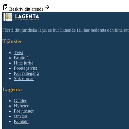
Beskriv ditt ärende
Förstå ditt juridiska läge, se hur liknande fall har bedömts och hitta r
Tjänster
Tvist
Brottmål
Hitta jurist
Företagstvist
Kör rättegång
Sök domar
Lagenta
Guider
Nyheter
För jurister
Om oss
Kontakt