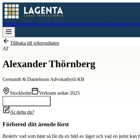
Tvist
Brottmål
Hitta jurist
Företagstvist
Kör rättegång
Sök domar
För juri
Tillbaka till sökresultaten
AT
Alexander Thörnberg
Gernandt & Danielsson Advokatbyrå KB
Stockholm
Verksam sedan
2025
Kontakta
Alexander
Är detta du?
Förbered ditt ärende först
Beskriv vad som hänt så får du en bild av läget och vad en jurist kan 