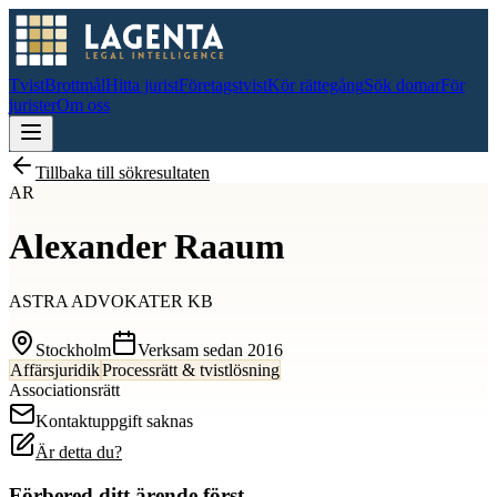
Tvist
Brottmål
Hitta jurist
Företagstvist
Kör rättegång
Sök domar
För
jurister
Om oss
Tillbaka till sökresultaten
AR
Alexander Raaum
ASTRA ADVOKATER KB
Stockholm
Verksam sedan
2016
Affärsjuridik
Processrätt & tvistlösning
Associationsrätt
Kontaktuppgift saknas
Är detta du?
Förbered ditt ärende först