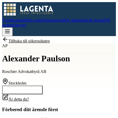
Tvist
Brottmål
Hitta jurist
Företagstvist
Kör rättegång
Sök domar
För
jurister
Om oss
Tillbaka till sökresultaten
AP
Alexander Paulson
Roschier Advokatbyrå AB
Stockholm
Kontakta
Alexander
Är detta du?
Förbered ditt ärende först