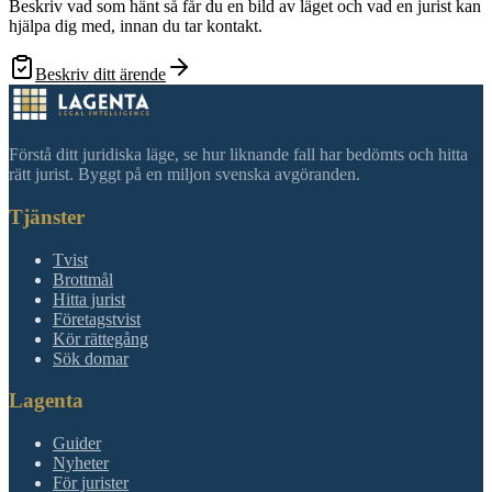
Beskriv vad som hänt så får du en bild av läget och vad en jurist kan
hjälpa dig med, innan du tar kontakt.
Beskriv ditt ärende
Förstå ditt juridiska läge, se hur liknande fall har bedömts och hitta
rätt jurist. Byggt på en miljon svenska avgöranden.
Tjänster
Tvist
Brottmål
Hitta jurist
Företagstvist
Kör rättegång
Sök domar
Lagenta
Guider
Nyheter
För jurister