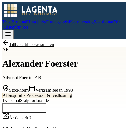
Tvist
Brottmål
Hitta jurist
Företagstvist
Kör rättegång
Sök domar
För
jurister
Om oss
Tillbaka till sökresultaten
AF
Alexander Foerster
Advokat Foerster AB
Stockholm
Verksam sedan
1993
Affärsjuridik
Processrätt & tvistlösning
Tvistemål
Skiljeförfarande
Kontakta
Alexander
Är detta du?