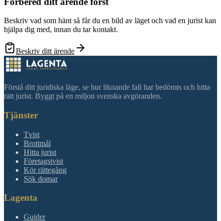
Förbered ditt ärende först
Beskriv vad som hänt så får du en bild av läget och vad en jurist kan
hjälpa dig med, innan du tar kontakt.
Beskriv ditt ärende
Förstå ditt juridiska läge, se hur liknande fall har bedömts och hitta
rätt jurist. Byggt på en miljon svenska avgöranden.
Tjänster
Tvist
Brottmål
Hitta jurist
Företagstvist
Kör rättegång
Sök domar
Lagenta
Guider