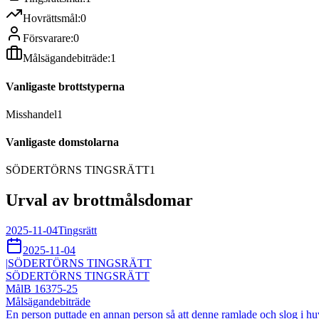
Hovrättsmål:
0
Försvarare:
0
Målsägandebiträde:
1
Vanligaste brottstyperna
Misshandel
1
Vanligaste domstolarna
SÖDERTÖRNS TINGSRÄTT
1
Urval av brottmålsdomar
2025-11-04
Tingsrätt
2025-11-04
|
SÖDERTÖRNS TINGSRÄTT
SÖDERTÖRNS TINGSRÄTT
Mål
B 16375-25
Målsägandebiträde
En person puttade en annan person så att denne ramlade och slog i 