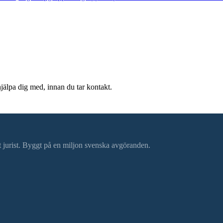
hjälpa dig med, innan du tar kontakt.
ätt jurist. Byggt på en miljon svenska avgöranden.