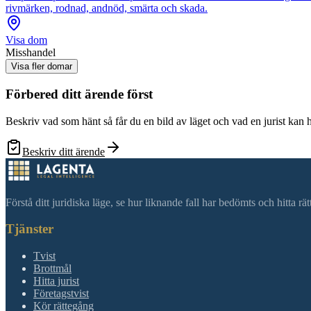
rivmärken, rodnad, andnöd, smärta och skada.
Visa dom
Misshandel
Visa fler domar
Förbered ditt ärende först
Beskriv vad som hänt så får du en bild av läget och vad en jurist kan 
Beskriv ditt ärende
Förstå ditt juridiska läge, se hur liknande fall har bedömts och hitta r
Tjänster
Tvist
Brottmål
Hitta jurist
Företagstvist
Kör rättegång