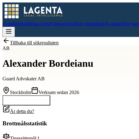
Tvist
Brottmål
Hitta jurist
Företagstvist
Kör rättegång
Sök domar
För juri
Tillbaka till sökresultaten
AB
Alexander Bordeianu
Guard Advokater AB
Stockholm
Verksam sedan
2026
Kontakta
Alexander
Är detta du?
Brottmålsstatistik
Tingsrättsmål:
1