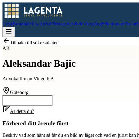
Tvist
Brottmål
Hitta jurist
Företagstvist
Kör rättegång
Sök domar
För juri
Tillbaka till sökresultaten
AB
Aleksandar Bajic
Advokatfirman Vinge KB
Göteborg
Kontakta
Aleksandar
Är detta du?
Förbered ditt ärende först
Beskriv vad som hänt så får du en bild av läget och vad en jurist kan 