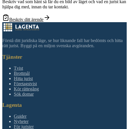
Beskriv vad som hänt så får du en bild av läget och vad en jurist kan
hjälpa dig med, innan du tar kontakt.
Beskriv ditt ärende
Förstå ditt juridiska läge, se hur liknande fall har bedömts och hitta
rätt jurist. Byggt på en miljon svenska avgöranden.
Tjänster
Tvist
Brottmål
Hitta jurist
Företagstvist
Kör rättegång
Sök domar
Lagenta
Guider
Nyheter
För jurister