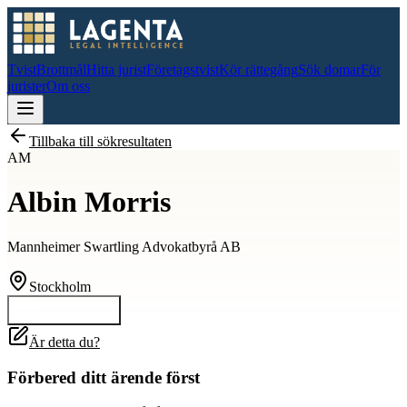
Tvist
Brottmål
Hitta jurist
Företagstvist
Kör rättegång
Sök domar
För
jurister
Om oss
Tillbaka till sökresultaten
AM
Albin Morris
Mannheimer Swartling Advokatbyrå AB
Stockholm
Kontakta
Albin
Är detta du?
Förbered ditt ärende först