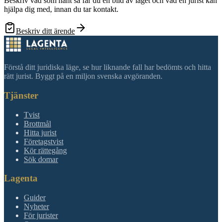
Beskriv vad som hänt så får du en bild av läget och vad en jurist kan
hjälpa dig med, innan du tar kontakt.
Beskriv ditt ärende
Förstå ditt juridiska läge, se hur liknande fall har bedömts och hitta
rätt jurist. Byggt på en miljon svenska avgöranden.
Tjänster
Tvist
Brottmål
Hitta jurist
Företagstvist
Kör rättegång
Sök domar
Lagenta
Guider
Nyheter
För jurister