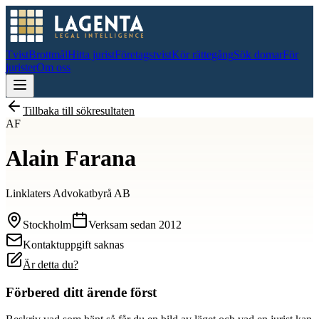
Tvist
Brottmål
Hitta jurist
Företagstvist
Kör rättegång
Sök domar
För
jurister
Om oss
Tillbaka till sökresultaten
AF
Alain Farana
Linklaters Advokatbyrå AB
Stockholm
Verksam sedan
2012
Kontaktuppgift saknas
Är detta du?
Förbered ditt ärende först