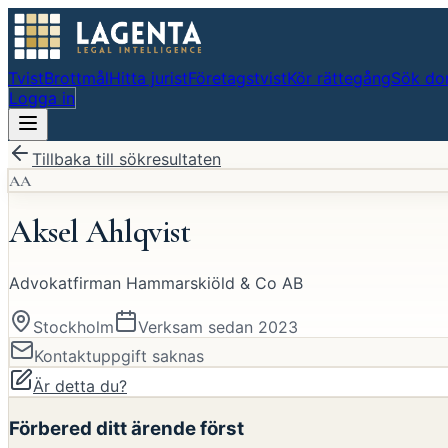
Tvist
Brottmål
Hitta jurist
Företagstvist
Kör rättegång
Sök do
Logga in
Tillbaka till sökresultaten
AA
Aksel Ahlqvist
Advokatfirman Hammarskiöld & Co AB
Stockholm
Verksam sedan
2023
Kontaktuppgift saknas
Är detta du?
Förbered ditt ärende först