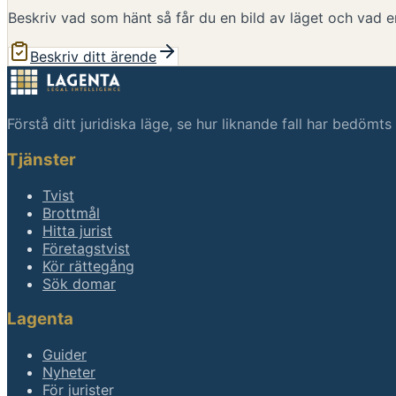
Beskriv vad som hänt så får du en bild av läget och vad en
Beskriv ditt ärende
Förstå ditt juridiska läge, se hur liknande fall har bedömt
Tjänster
Tvist
Brottmål
Hitta jurist
Företagstvist
Kör rättegång
Sök domar
Lagenta
Guider
Nyheter
För jurister