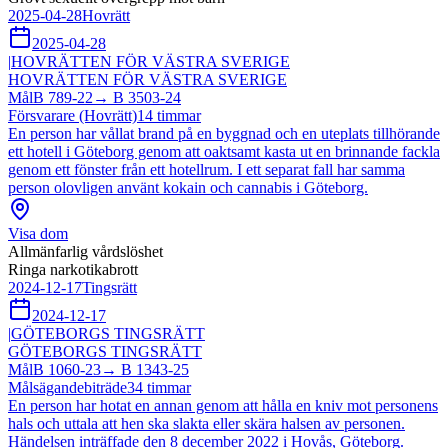
2025-04-28
Hovrätt
2025-04-28
|
HOVRÄTTEN FÖR VÄSTRA SVERIGE
HOVRÄTTEN FÖR VÄSTRA SVERIGE
Mål
B 789-22
→
B 3503-24
Försvarare (Hovrätt)
14
timmar
En person har vållat brand på en byggnad och en uteplats tillhörande
ett hotell i Göteborg genom att oaktsamt kasta ut en brinnande fackla
genom ett fönster från ett hotellrum. I ett separat fall har samma
person olovligen använt kokain och cannabis i Göteborg.
Visa dom
Allmänfarlig vårdslöshet
Ringa narkotikabrott
2024-12-17
Tingsrätt
2024-12-17
|
GÖTEBORGS TINGSRÄTT
GÖTEBORGS TINGSRÄTT
Mål
B 1060-23
→
B 1343-25
Målsägandebiträde
34
timmar
En person har hotat en annan genom att hålla en kniv mot personens
hals och uttala att hen ska slakta eller skära halsen av personen.
Händelsen inträffade den 8 december 2022 i Hovås, Göteborg.