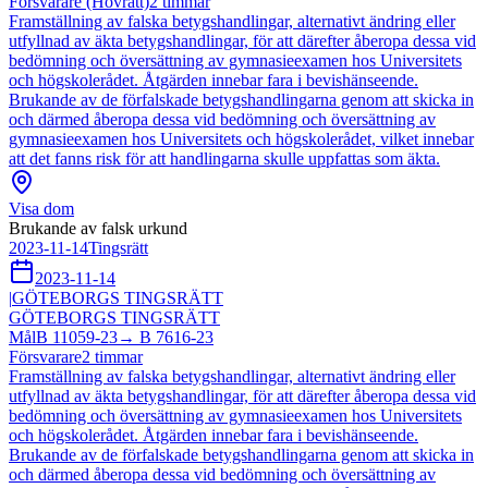
Försvarare (Hovrätt)
2
timmar
Framställning av falska betygshandlingar, alternativt ändring eller
utfyllnad av äkta betygshandlingar, för att därefter åberopa dessa vid
bedömning och översättning av gymnasieexamen hos Universitets
och högskolerådet. Åtgärden innebar fara i bevishänseende.
Brukande av de förfalskade betygshandlingarna genom att skicka in
och därmed åberopa dessa vid bedömning och översättning av
gymnasieexamen hos Universitets och högskolerådet, vilket innebar
att det fanns risk för att handlingarna skulle uppfattas som äkta.
Visa dom
Brukande av falsk urkund
2023-11-14
Tingsrätt
2023-11-14
|
GÖTEBORGS TINGSRÄTT
GÖTEBORGS TINGSRÄTT
Mål
B 11059-23
→
B 7616-23
Försvarare
2
timmar
Framställning av falska betygshandlingar, alternativt ändring eller
utfyllnad av äkta betygshandlingar, för att därefter åberopa dessa vid
bedömning och översättning av gymnasieexamen hos Universitets
och högskolerådet. Åtgärden innebar fara i bevishänseende.
Brukande av de förfalskade betygshandlingarna genom att skicka in
och därmed åberopa dessa vid bedömning och översättning av