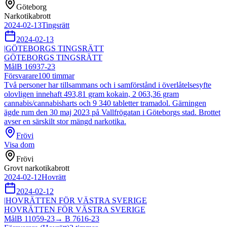
Göteborg
Narkotikabrott
2024-02-13
Tingsrätt
2024-02-13
|
GÖTEBORGS TINGSRÄTT
GÖTEBORGS TINGSRÄTT
Mål
B 16937-23
Försvarare
100
timmar
Två personer har tillsammans och i samförstånd i överlåtelsesyfte
olovligen innehaft 493,81 gram kokain, 2 063,36 gram
cannabis/cannabisharts och 9 340 tabletter tramadol. Gärningen
ägde rum den 30 maj 2023 på Vallfrögatan i Göteborgs stad. Brottet
avser en särskilt stor mängd narkotika.
Frövi
Visa dom
Frövi
Grovt narkotikabrott
2024-02-12
Hovrätt
2024-02-12
|
HOVRÄTTEN FÖR VÄSTRA SVERIGE
HOVRÄTTEN FÖR VÄSTRA SVERIGE
Mål
B 11059-23
→
B 7616-23