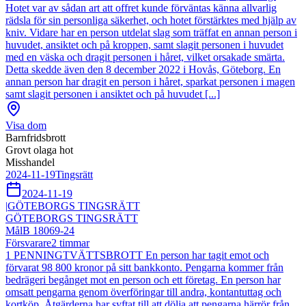
Hotet var av sådan art att offret kunde förväntas känna allvarlig
rädsla för sin personliga säkerhet, och hotet förstärktes med hjälp av
kniv. Vidare har en person utdelat slag som träffat en annan person i
huvudet, ansiktet och på kroppen, samt slagit personen i huvudet
med en väska och dragit personen i håret, vilket orsakade smärta.
Detta skedde även den 8 december 2022 i Hovås, Göteborg. En
annan person har dragit en person i håret, sparkat personen i magen
samt slagit personen i ansiktet och på huvudet [...]
Visa dom
Barnfridsbrott
Grovt olaga hot
Misshandel
2024-11-19
Tingsrätt
2024-11-19
|
GÖTEBORGS TINGSRÄTT
GÖTEBORGS TINGSRÄTT
Mål
B 18069-24
Försvarare
2
timmar
1 PENNINGTVÄTTSBROTT En person har tagit emot och
förvarat 98 800 kronor på sitt bankkonto. Pengarna kommer från
bedrägeri begånget mot en person och ett företag. En person har
omsatt pengarna genom överföringar till andra, kontantuttag och
kortköp. Åtgärderna har syftat till att dölja att pengarna härrör från