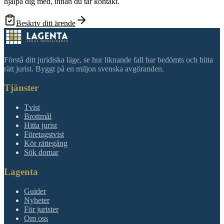
hjälpa dig med, innan du tar kontakt.
Beskriv ditt ärende
Förstå ditt juridiska läge, se hur liknande fall har bedömts och hitta
rätt jurist. Byggt på en miljon svenska avgöranden.
Tjänster
Tvist
Brottmål
Hitta jurist
Företagstvist
Kör rättegång
Sök domar
Lagenta
Guider
Nyheter
För jurister
Om oss