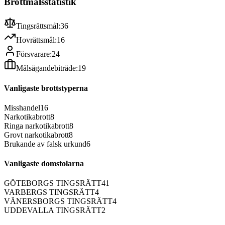
Brottmålsstatistik
Tingsrättsmål:
36
Hovrättsmål:
16
Försvarare:
24
Målsägandebiträde:
19
Vanligaste brottstyperna
Misshandel
16
Narkotikabrott
8
Ringa narkotikabrott
8
Grovt narkotikabrott
8
Brukande av falsk urkund
6
Vanligaste domstolarna
GÖTEBORGS TINGSRÄTT
41
VARBERGS TINGSRÄTT
4
VÄNERSBORGS TINGSRÄTT
4
UDDEVALLA TINGSRÄTT
2