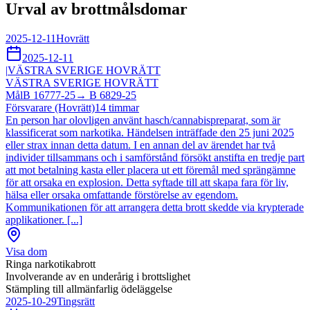
Urval av brottmålsdomar
2025-12-11
Hovrätt
2025-12-11
|
VÄSTRA SVERIGE HOVRÄTT
VÄSTRA SVERIGE HOVRÄTT
Mål
B 16777-25
→
B 6829-25
Försvarare (Hovrätt)
14
timmar
En person har olovligen använt hasch/cannabispreparat, som är
klassificerat som narkotika. Händelsen inträffade den 25 juni 2025
eller strax innan detta datum. I en annan del av ärendet har två
individer tillsammans och i samförstånd försökt anstifta en tredje part
att mot betalning kasta eller placera ut ett föremål med sprängämne
för att orsaka en explosion. Detta syftade till att skapa fara för liv,
hälsa eller orsaka omfattande förstörelse av egendom.
Kommunikationen för att arrangera detta brott skedde via krypterade
applikationer. [...]
Visa dom
Ringa narkotikabrott
Involverande av en underårig i brottslighet
Stämpling till allmänfarlig ödeläggelse
2025-10-29
Tingsrätt