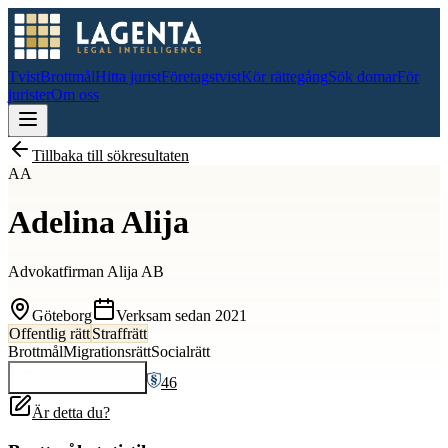
Tvist
Brottmål
Hitta jurist
Företagstvist
Kör rättegång
Sök domar
För
jurister
Om oss
Tillbaka till sökresultaten
AA
Adelina Alija
Advokatfirman Alija AB
Göteborg
Verksam sedan
2021
Offentlig rätt
Straffrätt
Brottmål
Migrationsrätt
Socialrätt
46
Kontakta
Adelina
Är detta du?