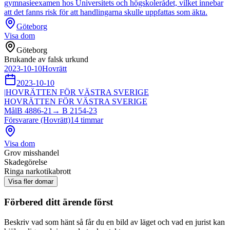
gymnasieexamen hos Universitets och högskolerådet, vilket innebar
att det fanns risk för att handlingarna skulle uppfattas som äkta.
Göteborg
Visa dom
Göteborg
Brukande av falsk urkund
2023-10-10
Hovrätt
2023-10-10
|
HOVRÄTTEN FÖR VÄSTRA SVERIGE
HOVRÄTTEN FÖR VÄSTRA SVERIGE
Mål
B 4886-21
→
B 2154-23
Försvarare (Hovrätt)
14
timmar
Visa dom
Grov misshandel
Skadegörelse
Ringa narkotikabrott
Visa fler domar
Förbered ditt ärende först
Beskriv vad som hänt så får du en bild av läget och vad en jurist kan