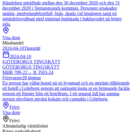
Händelsen inträffade mellan den 30 december 2020 och den 31
december 2020 i Stenungsunds kommun. Personen orsakades
smärta, medvetandebortfall, bula, skada vid tinningen samt en
mjukdelssvullnad med minimal hudskada i bakhuvudet på höger
sida.
Visa dom
Misshandel
2024-04-10
Tingsrätt
2024-04-10
|
GÖTEBORGS TINGSRÄTT
GÖTEBORGS TINGSRÄTT
Mål
B 789-22
→
B 3503-24
Försvarare
28
timmar
En person har vållat brand på en byggnad och en uteplats tillhörande
ett hotell i Göteborg genom att oaktsamt kasta ut en brinnande fackla
genom ett fönster från ett hotellrum. I ett separat fall har samma
person olovligen använt kokain och cannabis i Göteborg.
Frövi
Visa dom
Frövi
Allmänfarlig vårdslöshet
Ringa narkotikabrott