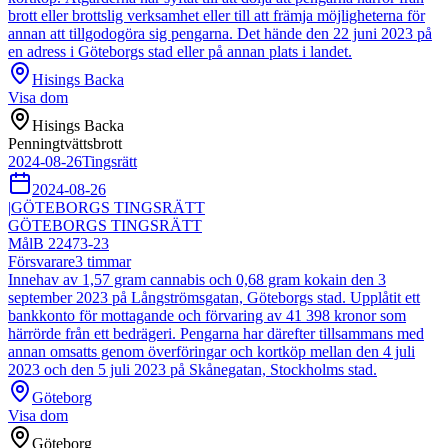
brott eller brottslig verksamhet eller till att främja möjligheterna för
annan att tillgodogöra sig pengarna. Det hände den 22 juni 2023 på
en adress i Göteborgs stad eller på annan plats i landet.
Hisings Backa
Visa dom
Hisings Backa
Penningtvättsbrott
2024-08-26
Tingsrätt
2024-08-26
|
GÖTEBORGS TINGSRÄTT
GÖTEBORGS TINGSRÄTT
Mål
B 22473-23
Försvarare
3
timmar
Innehav av 1,57 gram cannabis och 0,68 gram kokain den 3
september 2023 på Långströmsgatan, Göteborgs stad. Upplåtit ett
bankkonto för mottagande och förvaring av 41 398 kronor som
härrörde från ett bedrägeri. Pengarna har därefter tillsammans med
annan omsatts genom överföringar och kortköp mellan den 4 juli
2023 och den 5 juli 2023 på Skånegatan, Stockholms stad.
Göteborg
Visa dom
Göteborg