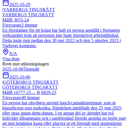
2025-10-29
|
VARBERGS TINGSRÄTT
VARBERGS TINGSRÄTT
Mål
B 3655-24
Försvarare
2
timmar
En företrädare för ett bolag har haft en person anställd i företagets
verksamhet trots att personen inte hade föreskrivet arbetstillstånd.
Detta ägde rum mellan den 30 maj 2022 och den 5 oktober 2023 i
Varbergs kommun.
N/A
Visa dom
Brott mot utlänningslagen
2025-10-06
Tingsrätt
2025-10-06
|
GÖTEBORGS TINGSRÄTT
GÖTEBORGS TINGSRÄTT
Mål
B 16777-25
→
B 6829-25
Försvarare
49
timmar
En person har olovligen använt hasch/cannabispreparat, som är
klassificerat som narkotika. Händelsen inträffade den 25 juni 2025
eller strax innan detta datum. I en annan del av ärendet har två
individer tillsammans och i samförstånd försökt anstifta en tredje part
att mot betalning kasta eller placera ut ett föremål med sprängämne