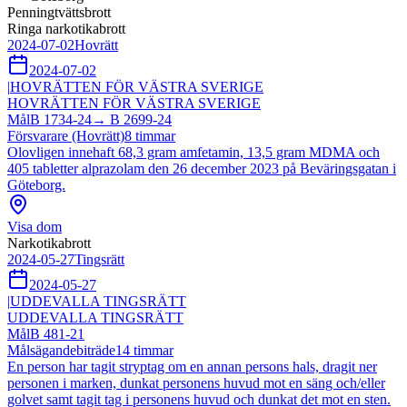
Penningtvättsbrott
Ringa narkotikabrott
2024-07-02
Hovrätt
2024-07-02
|
HOVRÄTTEN FÖR VÄSTRA SVERIGE
HOVRÄTTEN FÖR VÄSTRA SVERIGE
Mål
B 1734-24
→
B 2699-24
Försvarare (Hovrätt)
8
timmar
Olovligen innehaft 68,3 gram amfetamin, 13,5 gram MDMA och
405 tabletter alprazolam den 26 december 2023 på Beväringsgatan i
Göteborg.
Visa dom
Narkotikabrott
2024-05-27
Tingsrätt
2024-05-27
|
UDDEVALLA TINGSRÄTT
UDDEVALLA TINGSRÄTT
Mål
B 481-21
Målsägandebiträde
14
timmar
En person har tagit stryptag om en annan persons hals, dragit ner
personen i marken, dunkat personens huvud mot en säng och/eller
golvet samt tagit tag i personens huvud och dunkat det mot en sten.