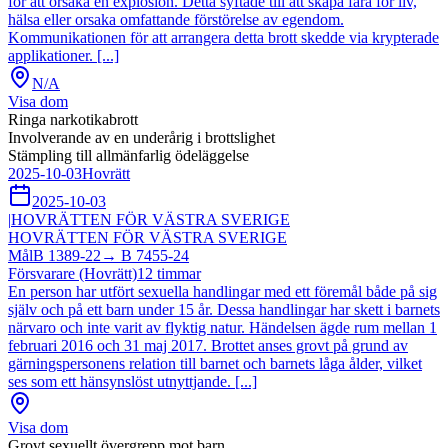
för att orsaka en explosion. Detta syftade till att skapa fara för liv,
hälsa eller orsaka omfattande förstörelse av egendom.
Kommunikationen för att arrangera detta brott skedde via krypterade
applikationer. [...]
N/A
Visa dom
Ringa narkotikabrott
Involverande av en underårig i brottslighet
Stämpling till allmänfarlig ödeläggelse
2025-10-03
Hovrätt
2025-10-03
|
HOVRÄTTEN FÖR VÄSTRA SVERIGE
HOVRÄTTEN FÖR VÄSTRA SVERIGE
Mål
B 1389-22
→
B 7455-24
Försvarare (Hovrätt)
12
timmar
En person har utfört sexuella handlingar med ett föremål både på sig
själv och på ett barn under 15 år. Dessa handlingar har skett i barnets
närvaro och inte varit av flyktig natur. Händelsen ägde rum mellan 1
februari 2016 och 31 maj 2017. Brottet anses grovt på grund av
gärningspersonens relation till barnet och barnets låga ålder, vilket
ses som ett hänsynslöst utnyttjande. [...]
Visa dom
Grovt sexuellt övergrepp mot barn