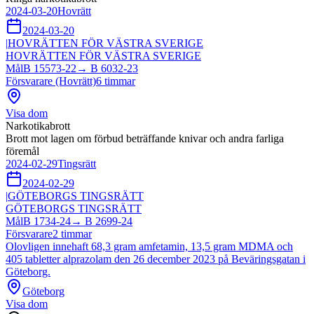
2024-03-20
Hovrätt
2024-03-20
|
HOVRÄTTEN FÖR VÄSTRA SVERIGE
HOVRÄTTEN FÖR VÄSTRA SVERIGE
Mål
B 15573-22
→
B 6032-23
Försvarare (Hovrätt)
6
timmar
Visa dom
Narkotikabrott
Brott mot lagen om förbud beträffande knivar och andra farliga
föremål
2024-02-29
Tingsrätt
2024-02-29
|
GÖTEBORGS TINGSRÄTT
GÖTEBORGS TINGSRÄTT
Mål
B 1734-24
→
B 2699-24
Försvarare
2
timmar
Olovligen innehaft 68,3 gram amfetamin, 13,5 gram MDMA och
405 tabletter alprazolam den 26 december 2023 på Beväringsgatan i
Göteborg.
Göteborg
Visa dom