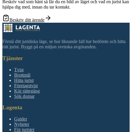
Beskriv vad som hänt så får du en bild av läget och vad en jurist kan
hjälpa dig med, innan du tar kontakt.
Beskriv ditt ärende
Förstå ditt juridiska läge, se hur liknande fall har bedömts och hitta
rätt jurist. Byggt på en miljon svenska avgöranden.
Tjänster
Tvist
Brottmål
Hitta jurist
Företagstvist
Kör rättegång
Sök domar
Lagenta
Guider
Nyheter
För jurister