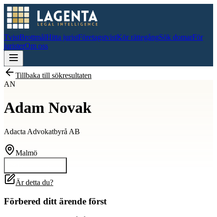
Tvist
Brottmål
Hitta jurist
Företagstvist
Kör rättegång
Sök domar
För
jurister
Om oss
Tillbaka till sökresultaten
AN
Adam Novak
Adacta Advokatbyrå AB
Malmö
Kontakta
Adam
Är detta du?
Förbered ditt ärende först