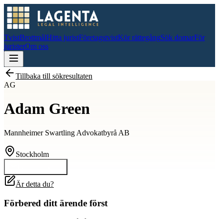
Tvist
Brottmål
Hitta jurist
Företagstvist
Kör rättegång
Sök domar
För
jurister
Om oss
Tillbaka till sökresultaten
AG
Adam Green
Mannheimer Swartling Advokatbyrå AB
Stockholm
Kontakta
Adam
Är detta du?
Förbered ditt ärende först