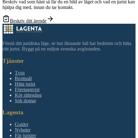
Beskriv vad som hänt så får du en bild av läget och vad en jurist kan
hjälpa dig med, innan du tar kontakt.
Beskriv ditt ärende
Förstå ditt juridiska läge, se hur liknande fall har bedömts och hitta
rätt jurist. Byggt på en miljon svenska avgöranden.
Tjänster
Tvist
Brottmål
Hitta jurist
Företagstvist
Kör rättegång
Sök domar
Lagenta
Guider
Nyheter
För jurister