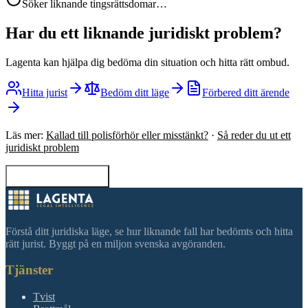
Söker liknande tingsrättsdomar…
Har du ett liknande juridiskt problem?
Lagenta kan hjälpa dig bedöma din situation och hitta rätt ombud.
Hitta jurist
Bedöm ditt läge
Förbered ditt ärende
Läs mer:
Kallad till polisförhör eller misstänkt?
·
Så reder du ut ett
juridiskt problem
Tillbaka till sökning
Förstå ditt juridiska läge, se hur liknande fall har bedömts och hitta
rätt jurist. Byggt på en miljon svenska avgöranden.
Tjänster
Tvist