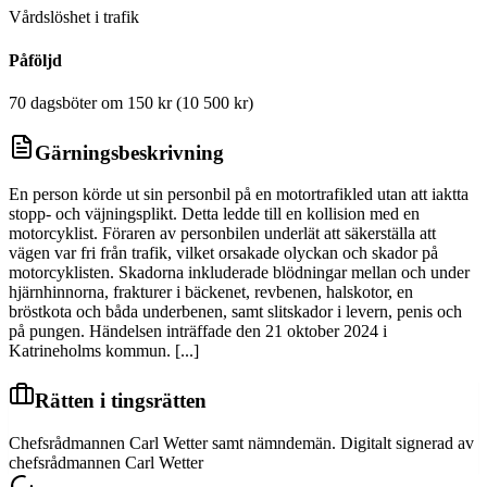
Vårdslöshet i trafik
Påföljd
70 dagsböter om 150 kr (10 500 kr)
Gärningsbeskrivning
En person körde ut sin personbil på en motortrafikled utan att iaktta
stopp- och väjningsplikt. Detta ledde till en kollision med en
motorcyklist. Föraren av personbilen underlät att säkerställa att
vägen var fri från trafik, vilket orsakade olyckan och skador på
motorcyklisten. Skadorna inkluderade blödningar mellan och under
hjärnhinnorna, frakturer i bäckenet, revbenen, halskotor, en
bröstkota och båda underbenen, samt slitskador i levern, penis och
på pungen. Händelsen inträffade den 21 oktober 2024 i
Katrineholms kommun. [...]
Rätten i tingsrätten
Chefsrådmannen Carl Wetter samt nämndemän. Digitalt signerad av
chefsrådmannen Carl Wetter