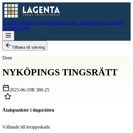
Tvist
Brottmål
Hitta jurist
Företagstvist
Kör rättegång
Sök domar
För
jurister
Om oss
Tillbaka till sökning
Dom
NYKÖPINGS TINGSRÄTT
2025-06-19
B 380-25
Åtalspunkter i tingsrätten
D
Vållande till kroppsskada
D