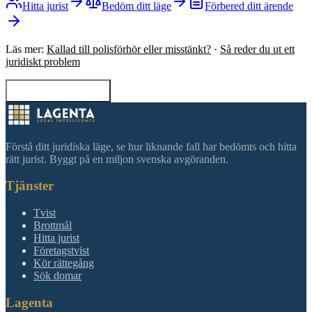
Hitta jurist
Bedöm ditt läge
Förbered ditt ärende
Läs mer:
Kallad till polisförhör eller misstänkt?
·
Så reder du ut ett
juridiskt problem
Tillbaka till sökning
Förstå ditt juridiska läge, se hur liknande fall har bedömts och hitta
rätt jurist. Byggt på en miljon svenska avgöranden.
Tjänster
Tvist
Brottmål
Hitta jurist
Företagstvist
Kör rättegång
Sök domar
Lagenta