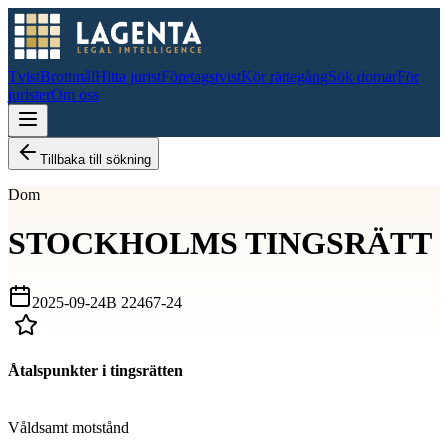
Tvist
Brottmål
Hitta jurist
Företagstvist
Kör rättegång
Sök domar
För
jurister
Om oss
Tillbaka till sökning
Dom
STOCKHOLMS TINGSRÄTT
2025-09-24
B 22467-24
Åtalspunkter i tingsrätten
D
Våldsamt motstånd