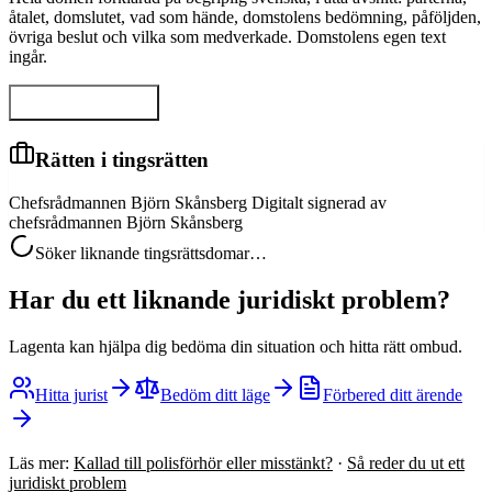
åtalet, domslutet, vad som hände, domstolens bedömning, påföljden,
övriga beslut och vilka som medverkade. Domstolens egen text
ingår.
Visa hela domen
Rätten i tingsrätten
Chefsrådmannen Björn Skånsberg Digitalt signerad av
chefsrådmannen Björn Skånsberg
Söker liknande tingsrättsdomar…
Har du ett liknande juridiskt problem?
Lagenta kan hjälpa dig bedöma din situation och hitta rätt ombud.
Hitta jurist
Bedöm ditt läge
Förbered ditt ärende
Läs mer:
Kallad till polisförhör eller misstänkt?
·
Så reder du ut ett
juridiskt problem