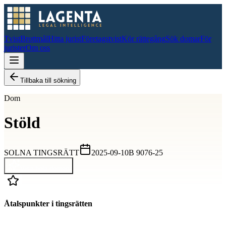
Tvist
Brottmål
Hitta jurist
Företagstvist
Kör rättegång
Sök domar
För
jurister
Om oss
Tillbaka till sökning
Dom
Stöld
SOLNA TINGSRÄTT
2025-09-10
B 9076-25
Visa hela domen
Åtalspunkter i tingsrätten
D