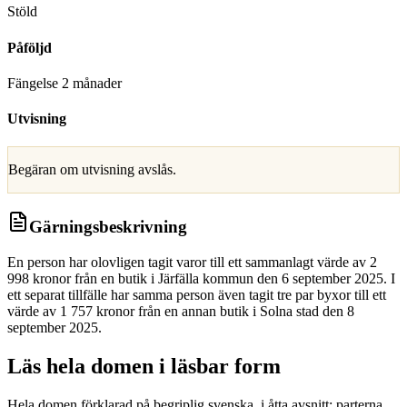
Stöld
Påföljd
Fängelse 2 månader
Utvisning
Begäran om utvisning avslås.
Gärningsbeskrivning
En person har olovligen tagit varor till ett sammanlagt värde av 2
998 kronor från en butik i Järfälla kommun den 6 september 2025. I
ett separat tillfälle har samma person även tagit tre par byxor till ett
värde av 1 757 kronor från en annan butik i Solna stad den 8
september 2025.
Läs hela domen i läsbar form
Hela domen förklarad på begriplig svenska, i åtta avsnitt: parterna,