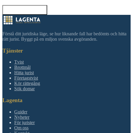
Tillbaka till sökning
Förstå ditt juridiska läge, se hur liknande fall har bedömts och hitta
rätt jurist. Byggt på en miljon svenska avgöranden.
Tjänster
Tvist
Brottmål
Hitta jurist
Företagstvist
Kör rättegång
Sök domar
Lagenta
Guider
Nyheter
För jurister
Om oss