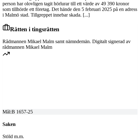
person har olovligen tagit hörlurar till ett värde av 49 390 kronor
som tillhörde ett företag. Det hände den 5 februari 2025 på en adress
i Malmö stad. Tillgreppet innebar skada. [...]
Rätten i tingsrätten
Rådmannen Mikael Malm samt nämndemän. Digitalt signerad av
rådmannen Mikael Malm
GÖTA HOVRÄTT
Överprövning av tingsrättens dom
Dom meddelad
2025-05-16
Mål:
B 1657-25
Saken
Stöld m.m.