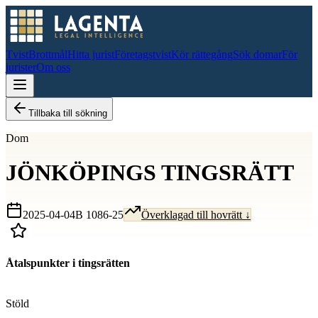
Tvist
Brottmål
Hitta jurist
Företagstvist
Kör rättegång
Sök domar
För
jurister
Om oss
Tillbaka till sökning
Dom
JÖNKÖPINGS TINGSRÄTT
2025-04-04
B 1086-25
Överklagad till hovrätt ↓
Åtalspunkter i tingsrätten
D
Stöld