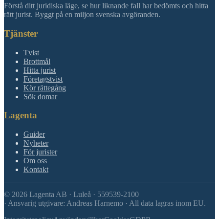
Förstå ditt juridiska läge, se hur liknande fall har bedömts och hitta
rätt jurist. Byggt på en miljon svenska avgöranden.
Tjänster
Tvist
Brottmål
Hitta jurist
Företagstvist
Kör rättegång
Sök domar
Lagenta
Guider
Nyheter
För jurister
Om oss
Kontakt
©
2026
Lagenta AB · Luleå · 559539-2100
·
Ansvarig utgivare: Andreas Harnemo · All data lagras inom EU.