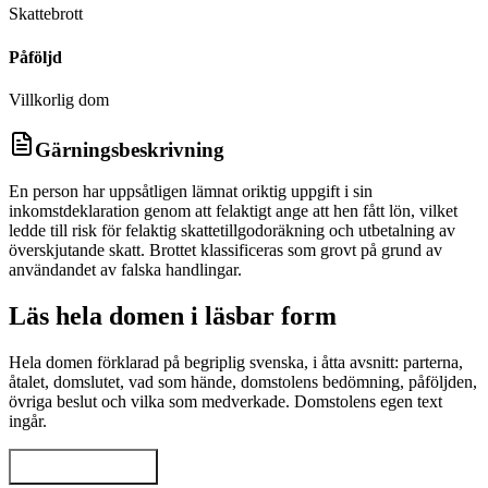
Skattebrott
Påföljd
Villkorlig dom
Gärningsbeskrivning
En person har uppsåtligen lämnat oriktig uppgift i sin
inkomstdeklaration genom att felaktigt ange att hen fått lön, vilket
ledde till risk för felaktig skattetillgodoräkning och utbetalning av
överskjutande skatt. Brottet klassificeras som grovt på grund av
användandet av falska handlingar.
Läs hela domen i läsbar form
Hela domen förklarad på begriplig svenska, i åtta avsnitt: parterna,
åtalet, domslutet, vad som hände, domstolens bedömning, påföljden,
övriga beslut och vilka som medverkade. Domstolens egen text
ingår.
Visa hela domen