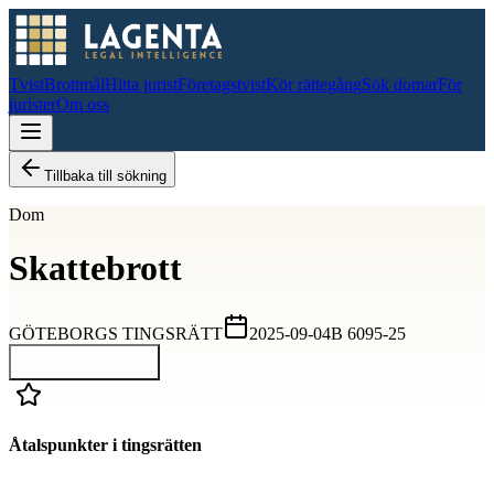
Tvist
Brottmål
Hitta jurist
Företagstvist
Kör rättegång
Sök domar
För
jurister
Om oss
Tillbaka till sökning
Dom
Skattebrott
GÖTEBORGS TINGSRÄTT
2025-09-04
B 6095-25
Visa hela domen
Åtalspunkter i tingsrätten
D