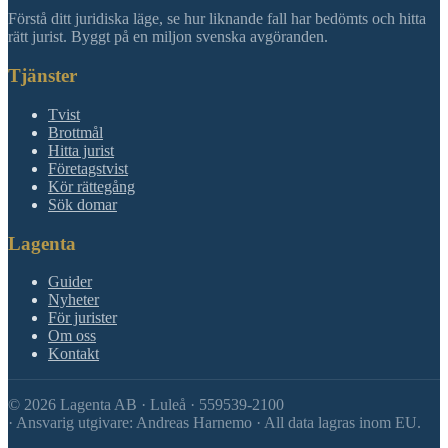
Förstå ditt juridiska läge, se hur liknande fall har bedömts och hitta
rätt jurist. Byggt på en miljon svenska avgöranden.
Tjänster
Tvist
Brottmål
Hitta jurist
Företagstvist
Kör rättegång
Sök domar
Lagenta
Guider
Nyheter
För jurister
Om oss
Kontakt
©
2026
Lagenta AB · Luleå · 559539-2100
·
Ansvarig utgivare: Andreas Harnemo · All data lagras inom EU.