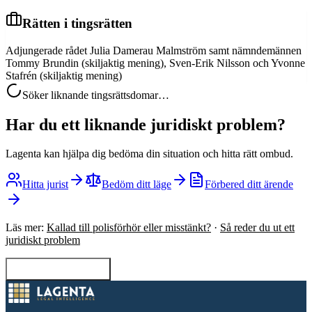
Rätten i tingsrätten
Adjungerade rådet Julia Damerau Malmström samt nämndemännen
Tommy Brundin (skiljaktig mening), Sven-Erik Nilsson och Yvonne
Stafrén (skiljaktig mening)
Söker liknande tingsrättsdomar…
Har du ett liknande juridiskt problem?
Lagenta kan hjälpa dig bedöma din situation och hitta rätt ombud.
Hitta jurist
Bedöm ditt läge
Förbered ditt ärende
Läs mer:
Kallad till polisförhör eller misstänkt?
·
Så reder du ut ett
juridiskt problem
Tillbaka till sökning