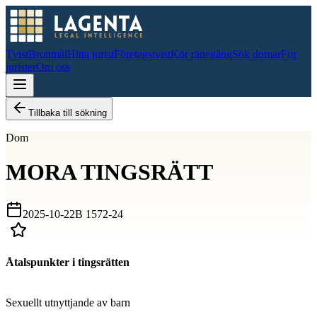
Tvist
Brottmål
Hitta jurist
Företagstvist
Kör rättegång
Sök domar
För
jurister
Om oss
Tillbaka till sökning
Dom
MORA TINGSRÄTT
2025-10-22
B 1572-24
Åtalspunkter i tingsrätten
D
Sexuellt utnyttjande av barn