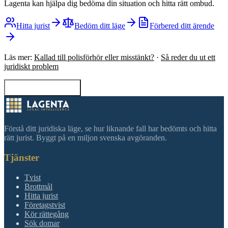
Lagenta kan hjälpa dig bedöma din situation och hitta rätt ombud.
Hitta jurist
Bedöm ditt läge
Förbered ditt ärende
Läs mer:
Kallad till polisförhör eller misstänkt?
·
Så reder du ut ett
juridiskt problem
Tillbaka till sökning
Förstå ditt juridiska läge, se hur liknande fall har bedömts och hitta
rätt jurist. Byggt på en miljon svenska avgöranden.
Tjänster
Tvist
Brottmål
Hitta jurist
Företagstvist
Kör rättegång
Sök domar