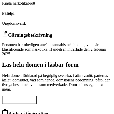
Ringa narkotikabrott
Påföljd
Ungdomsvård.
Gärningsbeskrivning
Personen har olovligen använt cannabis och kokain, vilka är
klassificerade som narkotika. Händelsen inträffade den 2 februari
2025.
Läs hela domen i läsbar form
Hela domen förklarad på begriplig svenska, i åtta avsnitt: parterna,
åtalet, domslutet, vad som hände, domstolens bedömning, påföljden,
övriga beslut och vilka som medverkade. Domstolens egen text
ingår.
Visa hela domen
Rätten i tingsrätten