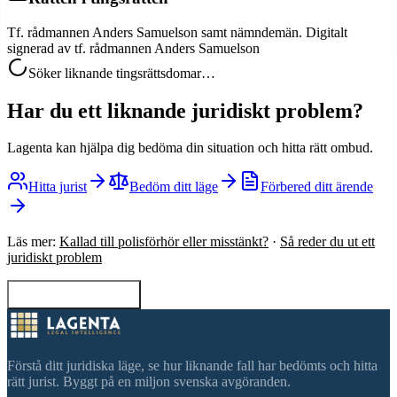
Tf. rådmannen Anders Samuelson samt nämndemän. Digitalt
signerad av tf. rådmannen Anders Samuelson
Söker liknande tingsrättsdomar…
Har du ett liknande juridiskt problem?
Lagenta kan hjälpa dig bedöma din situation och hitta rätt ombud.
Hitta jurist
Bedöm ditt läge
Förbered ditt ärende
Läs mer:
Kallad till polisförhör eller misstänkt?
·
Så reder du ut ett
juridiskt problem
Tillbaka till sökning
Förstå ditt juridiska läge, se hur liknande fall har bedömts och hitta
rätt jurist. Byggt på en miljon svenska avgöranden.