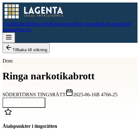
Tvist
Brottmål
Hitta jurist
Företagstvist
Kör rättegång
Sök domar
För
jurister
Om oss
Tillbaka till sökning
Dom
Ringa narkotikabrott
SÖDERTÖRNS TINGSRÄTT
2025-06-16
B 4766-25
Visa hela domen
Åtalspunkter i tingsrätten
D