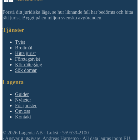
Förstå ditt juridiska läge, se hur liknande fall har bedömts och hitta
rätt jurist. Byggt på en miljon svenska avgöranden.
Tjänster
Tvist
Brottmål
Hitta jurist
Företagstvist
Kör rättegång
Sök domar
Lagenta
Guider
Nyheter
För jurister
Om oss
Kontakt
©
2026
Lagenta AB · Luleå · 559539-2100
·
Ansvarig utgivare: Andreas Harnemo · All data lagras inom EU.