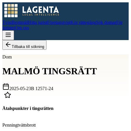
Tvist
Brottmål
Hitta jurist
Företagstvist
Kör rättegång
Sök domar
För
jurister
Om oss
Tillbaka till sökning
Dom
MALMÖ TINGSRÄTT
2025-05-23
B 12571-24
Åtalspunkter i tingsrätten
D
Penningtvättsbrott