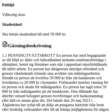
Påföljd
Villkorlig dom
Skadestånd
Ska betala skadestånd till med 59 000 kr.
Gärningsbeskrivning
1.1 PENNINGTVÄTTSBROTT En person har med begagnande
av till följd av ålder och hälsotillstånd nedsatta omdömesförmåga i
allmänhet, berett sig förmåner som står i uppenbart missförhållande
till utfört arbete. En person har därigenom utnyttjat oförstånd och
genom vilseledande rörande sina avsikter om målningsarbeten,
förmått en person att överföra 59 000 kr från sitt bankkonto och
överlämna ca 28 000 kr i kontanter. Förfarandet innebar vinning för
en person och skada för målsäganden. En person har tagit emot 59
000 kr från målsäganden på sitt bankkonto. Den tilltalade har
därefter omsatt beloppet genom överföringar och bankomatuttag
eller låtit en annan göra det. Det hände den 26 maj 2023 i .
Åtgärderna har syftat till att dölja att pengarna härrörde från brott
eller brottslig verksamhet eller till att främja möjligheterna för någon