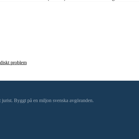
ridiskt problem
ätt jurist. Byggt på en miljon svenska avgöranden.