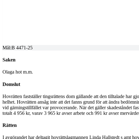
GÖTA HOVRÄTT
Överprövning av tingsrättens dom
Dom meddelad
2025-11-05
Mål:
B 4471-25
Saken
Olaga hot m.m.
Domslut
Hovrätten fastställer tingsrättens dom gällande att den tilltalade har 
helhet. Hovrätten ansåg inte att det fanns grund för att ändra bedömnin
vid gärningstillfället var provocerande. När det gäller skadeståndet fa
totalt 4 956 kr, varav 3 965 kr avser arbete och 991 kr avser mervärdes
Rätten
I avgörandet har deltagit hovrättslagmannen Linda Hallstedt s amt h