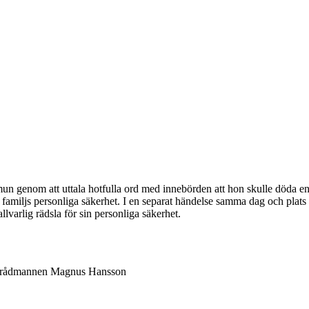
n genom att uttala hotfulla ord med innebörden att hon skulle döda en 
n familjs personliga säkerhet. I en separat händelse samma dag och pla
lvarlig rädsla för sin personliga säkerhet.
v rådmannen Magnus Hansson