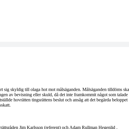
gjort sig skyldig till olaga hot mot målsäganden. Målsäganden tilldöms sk
gen av bevisning eller skuld, då det inte framkommit något som talade fö
stställde hovrätten tingsrättens beslut och ansåg att det begärda beloppe
skatt.
ovrättsråden Jim Karlsson (referent) och Adam Rullman Hegenlid .