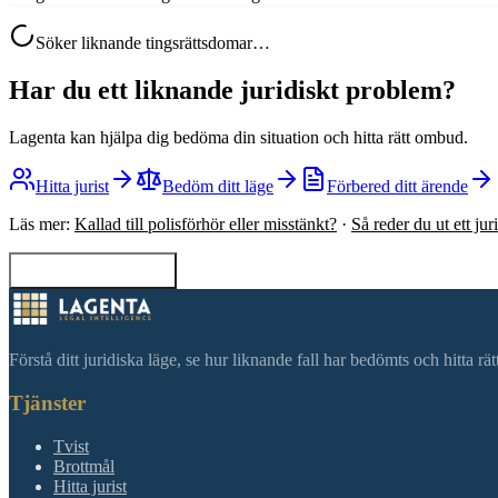
Söker liknande tingsrättsdomar…
Har du ett liknande juridiskt problem?
Lagenta kan hjälpa dig bedöma din situation och hitta rätt ombud.
Hitta jurist
Bedöm ditt läge
Förbered ditt ärende
Läs mer:
Kallad till polisförhör eller misstänkt?
·
Så reder du ut ett ju
Tillbaka till sökning
Förstå ditt juridiska läge, se hur liknande fall har bedömts och hitta r
Tjänster
Tvist
Brottmål
Hitta jurist