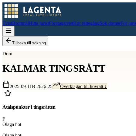
Tvist
Brottmål
Hitta jurist
Företagstvist
Kör rättegång
Sök domar
För juri
Tillbaka till sökning
Dom
KALMAR TINGSRÄTT
2025-09-11
B 2626-25
Överklagad till hovrätt ↓
Åtalspunkter i tingsrätten
F
Olaga hot
D
Olaga hot