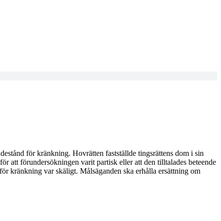
adestånd för kränkning. Hovrätten fastställde tingsrättens dom i sin
r att förundersökningen varit partisk eller att den tilltalades beteende
t för kränkning var skäligt. Målsäganden ska erhålla ersättning om