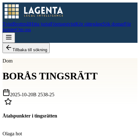
Tvist
Brottmål
Hitta jurist
Företagstvist
Kör rättegång
Sök domar
För
jurister
Om oss
Tillbaka till sökning
Dom
BORÅS TINGSRÄTT
2025-10-20
B 2538-25
Åtalspunkter i tingsrätten
D
Olaga hot
D