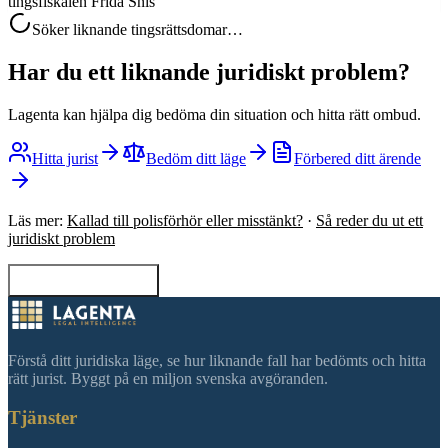
tingsfiskalen Frida Snis
Söker liknande tingsrättsdomar…
Har du ett liknande juridiskt problem?
Lagenta kan hjälpa dig bedöma din situation och hitta rätt ombud.
Hitta jurist
Bedöm ditt läge
Förbered ditt ärende
Läs mer:
Kallad till polisförhör eller misstänkt?
·
Så reder du ut ett
juridiskt problem
Tillbaka till sökning
Förstå ditt juridiska läge, se hur liknande fall har bedömts och hitta
rätt jurist. Byggt på en miljon svenska avgöranden.
Tjänster