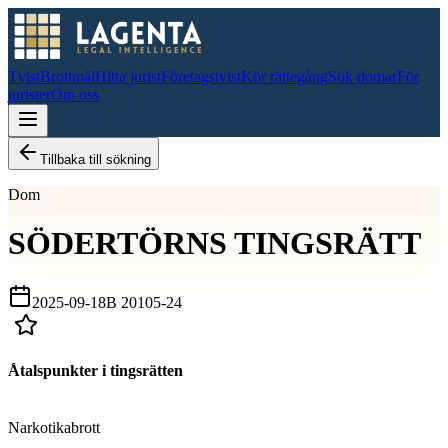
Tvist
Brottmål
Hitta jurist
Företagstvist
Kör rättegång
Sök domar
För
jurister
Om oss
Tillbaka till sökning
Dom
SÖDERTÖRNS TINGSRÄTT
2025-09-18
B 20105-24
Åtalspunkter i tingsrätten
D
Narkotikabrott