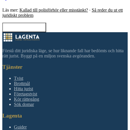
Läs mer:
Kallad till polisförhör eller misstänkt?
·
Så reder du ut ett
juridiskt problem
Tillbaka till sökning
Förstå ditt juridiska läge, se hur liknande fall har bedömts och hitta
rätt jurist. Byggt på en miljon svenska avgöranden.
Tjänster
Tvist
Brottmål
Hitta jurist
Företagstvist
Kör rättegång
Sök domar
Lagenta
Guider