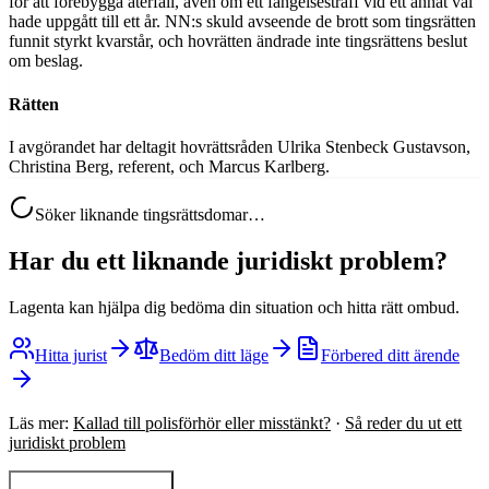
för att förebygga återfall, även om ett fängelsestraff vid ett annat val
hade uppgått till ett år. NN:s skuld avseende de brott som tingsrätten
funnit styrkt kvarstår, och hovrätten ändrade inte tingsrättens beslut
om beslag.
Rätten
I avgörandet har deltagit hovrättsråden Ulrika Stenbeck Gustavson,
Christina Berg, referent, och Marcus Karlberg.
Söker liknande tingsrättsdomar…
Har du ett liknande juridiskt problem?
Lagenta kan hjälpa dig bedöma din situation och hitta rätt ombud.
Hitta jurist
Bedöm ditt läge
Förbered ditt ärende
Läs mer:
Kallad till polisförhör eller misstänkt?
·
Så reder du ut ett
juridiskt problem