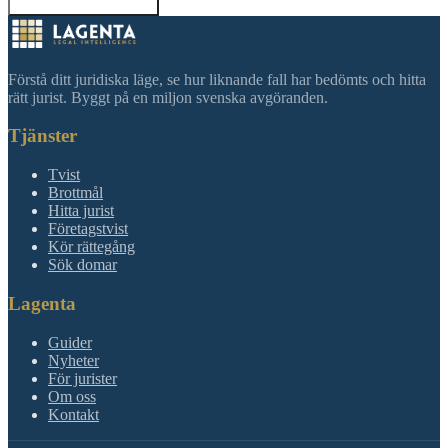
Tillbaka till sökning
Förstå ditt juridiska läge, se hur liknande fall har bedömts och hitta
rätt jurist. Byggt på en miljon svenska avgöranden.
Tjänster
Tvist
Brottmål
Hitta jurist
Företagstvist
Kör rättegång
Sök domar
Lagenta
Guider
Nyheter
För jurister
Om oss
Kontakt