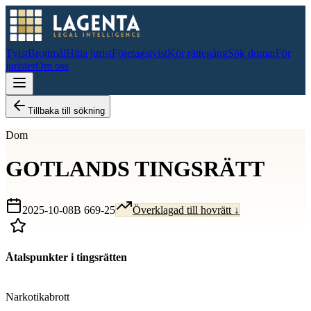
Tvist
Brottmål
Hitta jurist
Företagstvist
Kör rättegång
Sök domar
För
jurister
Om oss
Tillbaka till sökning
Dom
GOTLANDS TINGSRÄTT
2025-10-08
B 669-25
Överklagad till hovrätt ↓
Åtalspunkter i tingsrätten
D
Narkotikabrott
D