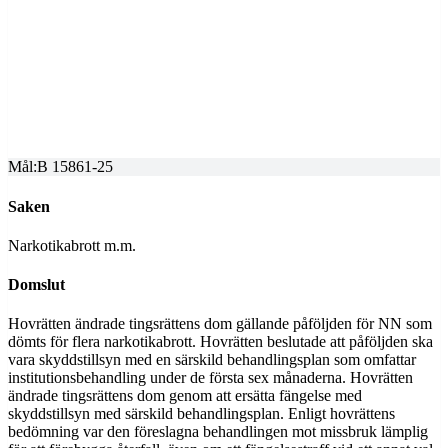
SVEA HOVRÄTT
Överprövning av tingsrättens dom
Dom meddelad
2026-03-11
Mål:
B 15861-25
Saken
Narkotikabrott m.m.
Domslut
Hovrätten ändrade tingsrättens dom gällande påföljden för NN som
dömts för flera narkotikabrott. Hovrätten beslutade att påföljden ska
vara skyddstillsyn med en särskild behandlingsplan som omfattar
institutionsbehandling under de första sex månaderna. Hovrätten
ändrade tingsrättens dom genom att ersätta fängelse med
skyddstillsyn med särskild behandlingsplan. Enligt hovrättens
bedömning var den föreslagna behandlingen mot missbruk lämplig