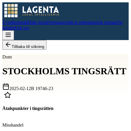
Tvist
Brottmål
Hitta jurist
Företagstvist
Kör rättegång
Sök domar
För
jurister
Om oss
Tillbaka till sökning
Dom
STOCKHOLMS TINGSRÄTT
2025-02-12
B 19746-23
Åtalspunkter i tingsrätten
D
Misshandel