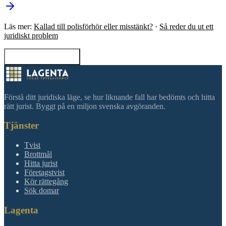
Läs mer:
Kallad till polisförhör eller misstänkt?
·
Så reder du ut ett
juridiskt problem
Tillbaka till sökning
Förstå ditt juridiska läge, se hur liknande fall har bedömts och hitta
rätt jurist. Byggt på en miljon svenska avgöranden.
Tjänster
Tvist
Brottmål
Hitta jurist
Företagstvist
Kör rättegång
Sök domar
Lagenta