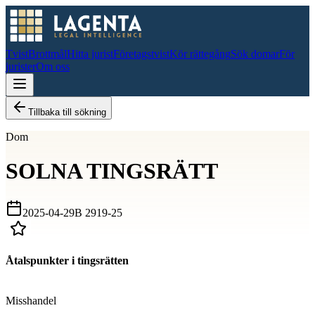
Tvist
Brottmål
Hitta jurist
Företagstvist
Kör rättegång
Sök domar
För
jurister
Om oss
Tillbaka till sökning
Dom
SOLNA TINGSRÄTT
2025-04-29
B 2919-25
Åtalspunkter i tingsrätten
D
Misshandel
D