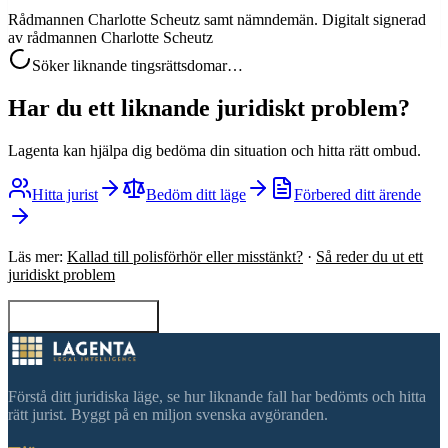
Rådmannen Charlotte Scheutz samt nämndemän. Digitalt signerad
av rådmannen Charlotte Scheutz
Söker liknande tingsrättsdomar…
Har du ett liknande juridiskt problem?
Lagenta kan hjälpa dig bedöma din situation och hitta rätt ombud.
Hitta jurist
Bedöm ditt läge
Förbered ditt ärende
Läs mer:
Kallad till polisförhör eller misstänkt?
·
Så reder du ut ett
juridiskt problem
Tillbaka till sökning
Förstå ditt juridiska läge, se hur liknande fall har bedömts och hitta
rätt jurist. Byggt på en miljon svenska avgöranden.