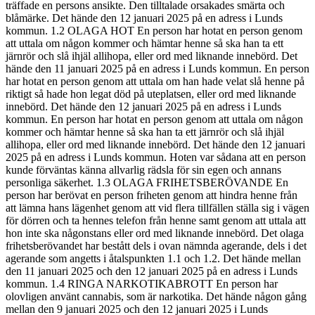
träffade en persons ansikte. Den tilltalade orsakades smärta och
blåmärke. Det hände den 12 januari 2025 på en adress i Lunds
kommun. 1.2 OLAGA HOT En person har hotat en person genom
att uttala om någon kommer och hämtar henne så ska han ta ett
järnrör och slå ihjäl allihopa, eller ord med liknande innebörd. Det
hände den 11 januari 2025 på en adress i Lunds kommun. En person
har hotat en person genom att uttala om han hade velat slå henne på
riktigt så hade hon legat död på uteplatsen, eller ord med liknande
innebörd. Det hände den 12 januari 2025 på en adress i Lunds
kommun. En person har hotat en person genom att uttala om någon
kommer och hämtar henne så ska han ta ett järnrör och slå ihjäl
allihopa, eller ord med liknande innebörd. Det hände den 12 januari
2025 på en adress i Lunds kommun. Hoten var sådana att en person
kunde förväntas känna allvarlig rädsla för sin egen och annans
personliga säkerhet. 1.3 OLAGA FRIHETSBERÖVANDE En
person har berövat en person friheten genom att hindra henne från
att lämna hans lägenhet genom att vid flera tillfällen ställa sig i vägen
för dörren och ta hennes telefon från henne samt genom att uttala att
hon inte ska någonstans eller ord med liknande innebörd. Det olaga
frihetsberövandet har bestått dels i ovan nämnda agerande, dels i det
agerande som angetts i åtalspunkten 1.1 och 1.2. Det hände mellan
den 11 januari 2025 och den 12 januari 2025 på en adress i Lunds
kommun. 1.4 RINGA NARKOTIKABROTT En person har
olovligen använt cannabis, som är narkotika. Det hände någon gång
mellan den 9 januari 2025 och den 12 januari 2025 i Lunds