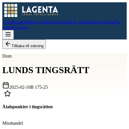
Tvist
Brottmål
Hitta jurist
Företagstvist
Kör rättegång
Sök domar
För
jurister
Om oss
Tillbaka till sökning
Dom
LUNDS TINGSRÄTT
2025-02-10
B 175-25
Åtalspunkter i tingsrätten
D
Misshandel
D