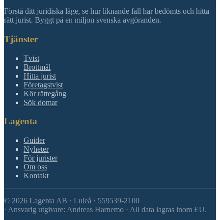
Förstå ditt juridiska läge, se hur liknande fall har bedömts och hitta
rätt jurist. Byggt på en miljon svenska avgöranden.
Tjänster
Tvist
Brottmål
Hitta jurist
Företagstvist
Kör rättegång
Sök domar
Lagenta
Guider
Nyheter
För jurister
Om oss
Kontakt
©
2026
Lagenta AB · Luleå · 559539-2100
·
Ansvarig utgivare: Andreas Harnemo · All data lagras inom EU.