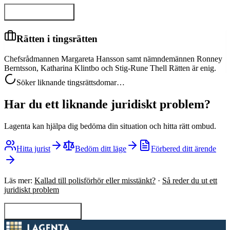
Visa hela domen
Rätten i tingsrätten
Chefsrådmannen Margareta Hansson samt nämndemännen Ronney
Berntsson, Katharina Klintbo och Stig-Rune Thell Rätten är enig.
Söker liknande tingsrättsdomar…
Har du ett liknande juridiskt problem?
Lagenta kan hjälpa dig bedöma din situation och hitta rätt ombud.
Hitta jurist
Bedöm ditt läge
Förbered ditt ärende
Läs mer:
Kallad till polisförhör eller misstänkt?
·
Så reder du ut ett
juridiskt problem
Tillbaka till sökning