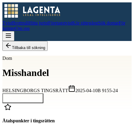
Tvist
Brottmål
Hitta jurist
Företagstvist
Kör rättegång
Sök domar
För
jurister
Om oss
Tillbaka till sökning
Dom
Misshandel
HELSINGBORGS TINGSRÄTT
2025-04-10
B 9155-24
Visa hela domen
Åtalspunkter i tingsrätten
D