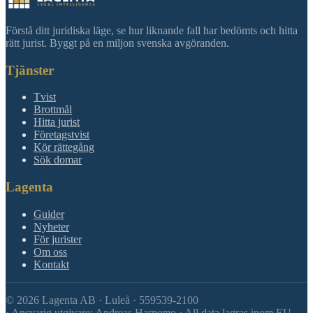
Förstå ditt juridiska läge, se hur liknande fall har bedömts och hitta
rätt jurist. Byggt på en miljon svenska avgöranden.
Tjänster
Tvist
Brottmål
Hitta jurist
Företagstvist
Kör rättegång
Sök domar
Lagenta
Guider
Nyheter
För jurister
Om oss
Kontakt
©
2026
Lagenta AB · Luleå · 559539-2100
·
Ansvarig utgivare: Andreas Harnemo · All data lagras inom EU.