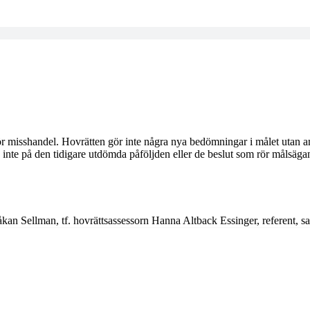
för misshandel. Hovrätten gör inte några nya bedömningar i målet utan an
d inte på den tidigare utdömda påföljden eller de beslut som rör målsä
 Håkan Sellman, tf. hovrättsassessorn Hanna Altback Essinger, refere