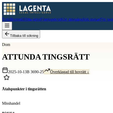
Tvist
Brottmål
Hitta jurist
Företagstvist
Kör rättegång
Sök domar
För juri
Tillbaka till sökning
Dom
ATTUNDA TINGSRÄTT
2025-10-13
B 3690-25
Överklagad till hovrätt ↓
Åtalspunkter i tingsrätten
D
Misshandel