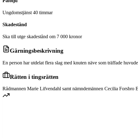
Påföljd
Ungdomstjänst 40 timmar
Skadestånd
Ska till utge skadestånd om 7 000 kronor
Gärningsbeskrivning
En person har utdelat flera slag med knuten näve som träffade huvud
Rätten i tingsrätten
Rådmannen Marie Lifvendahl samt nämndemännen Cecilia Forsbro Enge
SVEA HOVRÄTT
Överprövning av tingsrättens dom
Dom meddelad