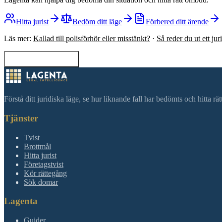
Hitta jurist
Bedöm ditt läge
Förbered ditt ärende
Läs mer:
Kallad till polisförhör eller misstänkt?
·
Så reder du ut ett ju
Tillbaka till sökning
Förstå ditt juridiska läge, se hur liknande fall har bedömts och hitta r
Tjänster
Tvist
Brottmål
Hitta jurist
Företagstvist
Kör rättegång
Sök domar
Lagenta
Guider