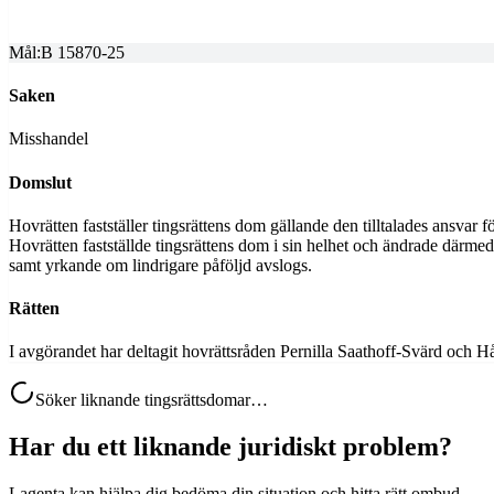
2025-12-08
Mål:
B 15870-25
Saken
Misshandel
Domslut
Hovrätten fastställer tingsrättens dom gällande den tilltalades ansvar 
Hovrätten fastställde tingsrättens dom i sin helhet och ändrade därme
samt yrkande om lindrigare påföljd avslogs.
Rätten
I avgörandet har deltagit hovrättsråden Pernilla Saathoff-Svärd och
Söker liknande tingsrättsdomar…
Har du ett liknande juridiskt problem?
Lagenta kan hjälpa dig bedöma din situation och hitta rätt ombud.