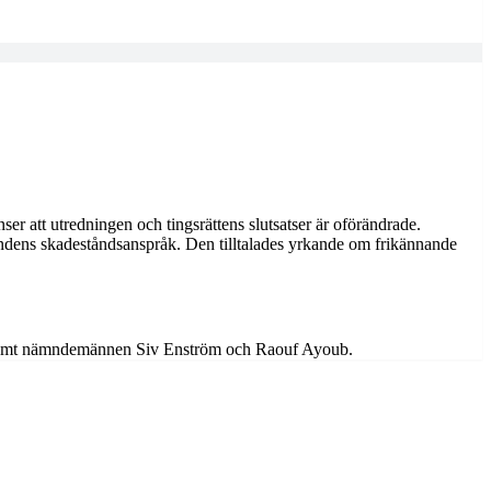
ser att utredningen och tingsrättens slutsatser är oförändrade.
gandens skadeståndsanspråk. Den tilltalades yrkande om frikännande
nt, samt nämndemännen Siv Enström och Raouf Ayoub.