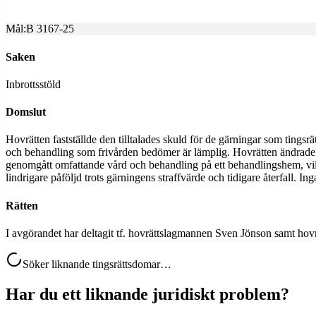
2025-07-15
Mål:
B 3167-25
Saken
Inbrottsstöld
Domslut
Hovrätten fastställde den tilltalades skuld för de gärningar som tingsrä
och behandling som frivården bedömer är lämplig. Hovrätten ändrade t
genomgått omfattande vård och behandling på ett behandlingshem, vilket
lindrigare påföljd trots gärningens straffvärde och tidigare återfall.
Rätten
I avgörandet har deltagit tf. hovrättslagmannen Sven Jönson samt ho
Söker liknande tingsrättsdomar…
Har du ett liknande juridiskt problem?