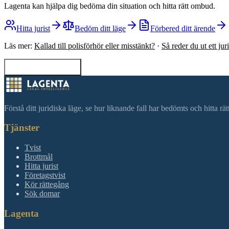
Lagenta kan hjälpa dig bedöma din situation och hitta rätt ombud.
Hitta jurist
Bedöm ditt läge
Förbered ditt ärende
Läs mer:
Kallad till polisförhör eller misstänkt?
·
Så reder du ut ett ju
Tillbaka till sökning
Förstå ditt juridiska läge, se hur liknande fall har bedömts och hitta r
Tjänster
Tvist
Brottmål
Hitta jurist
Företagstvist
Kör rättegång
Sök domar
Lagenta