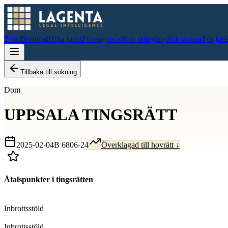
Tvist
Brottmål
Hitta jurist
Företagstvist
Kör rättegång
Sök domar
För juri
Tillbaka till sökning
Dom
UPPSALA TINGSRÄTT
2025-02-04
B 6806-24
Överklagad till hovrätt ↓
Åtalspunkter i tingsrätten
D
Inbrottsstöld
D
Inbrottsstöld