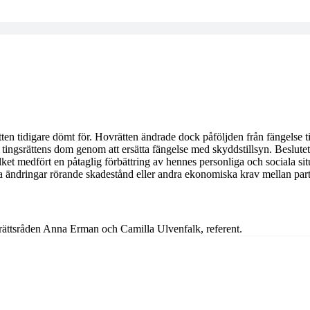
tten tidigare dömt för. Hovrätten ändrade dock påföljden från fängelse til
ingsrättens dom genom att ersätta fängelse med skyddstillsyn. Beslutet
 medfört en påtaglig förbättring av hennes personliga och sociala situat
 Inga ändringar rörande skadestånd eller andra ekonomiska krav mellan par
vrättsråden Anna Erman och Camilla Ulvenfalk, referent.