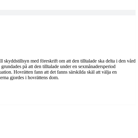
l skyddstillsyn med föreskrift om att den tilltalade ska delta i den vård
 grundades på att den tilltalade under en sexmånadersperiod
ion. Hovrätten fann att det fanns särskilda skäl att välja en
terna gjordes i hovrättens dom.