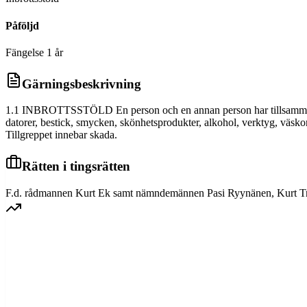
Påföljd
Fängelse 1 år
Gärningsbeskrivning
1.1 INBROTTSSTÖLD En person och en annan person har tillsammans och
datorer, bestick, smycken, skönhetsprodukter, alkohol, verktyg, väsko
Tillgreppet innebar skada.
Rätten i tingsrätten
F.d. rådmannen Kurt Ek samt nämndemännen Pasi Ryynänen, Kurt Troe
SVEA HOVRÄTT
Överprövning av tingsrättens dom
Dom meddelad