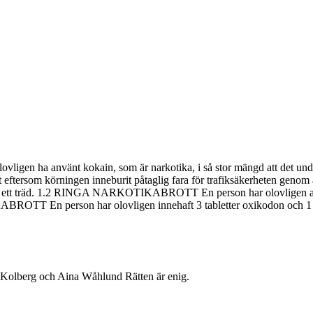
en ha använt kokain, som är narkotika, i så stor mängd att det under 
ersom körningen inneburit påtaglig fara för trafiksäkerheten genom att fr
ört in i ett träd. 1.2 RINGA NARKOTIKABROTT En person har olovligen a
TT En person har olovligen innehaft 3 tabletter oxikodon och 1 tab
olberg och Aina Wåhlund Rätten är enig.