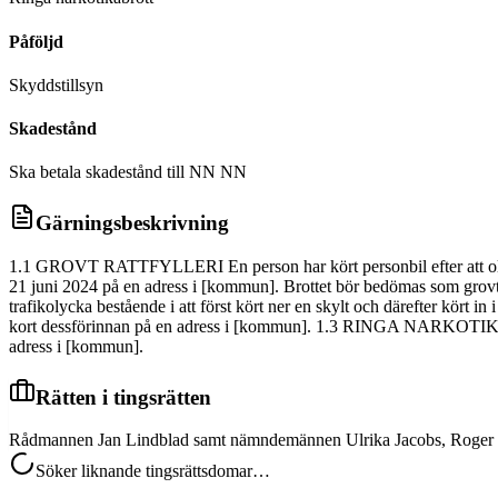
Påföljd
Skyddstillsyn
Skadestånd
Ska betala skadestånd till NN NN
Gärningsbeskrivning
1.1 GROVT RATTFYLLERI En person har kört personbil efter att olovlig
21 juni 2024 på en adress i [kommun]. Brottet bör bedömas som grovt eft
trafikolycka bestående i att först kört ner en skylt och därefter k
kort dessförinnan på en adress i [kommun]. 1.3 RINGA NARKOTIKABRO
adress i [kommun].
Rätten i tingsrätten
Rådmannen Jan Lindblad samt nämndemännen Ulrika Jacobs, Roger K
Söker liknande tingsrättsdomar…