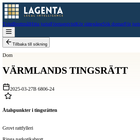
Tvist
Brottmål
Hitta jurist
Företagstvist
Kör rättegång
Sök domar
För juri
Tillbaka till sökning
Dom
VÄRMLANDS TINGSRÄTT
2025-03-27
B 6806-24
Åtalspunkter i tingsrätten
D
Grovt rattfylleri
D
Ringa narkotikabrott