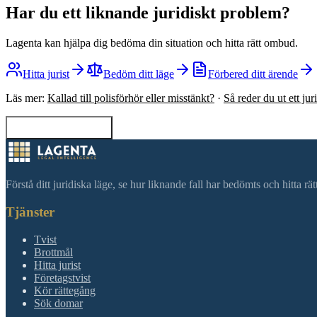
Har du ett liknande juridiskt problem?
Lagenta kan hjälpa dig bedöma din situation och hitta rätt ombud.
Hitta jurist
Bedöm ditt läge
Förbered ditt ärende
Läs mer:
Kallad till polisförhör eller misstänkt?
·
Så reder du ut ett ju
Tillbaka till sökning
Förstå ditt juridiska läge, se hur liknande fall har bedömts och hitta r
Tjänster
Tvist
Brottmål
Hitta jurist
Företagstvist
Kör rättegång
Sök domar