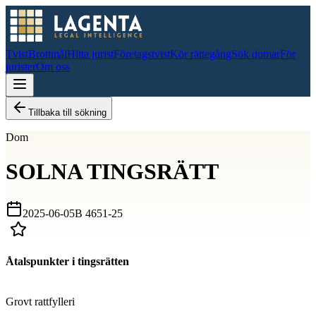
Tvist
Brottmål
Hitta jurist
Företagstvist
Kör rättegång
Sök domar
För
jurister
Om oss
Tillbaka till sökning
Dom
SOLNA TINGSRÄTT
2025-06-05
B 4651-25
Åtalspunkter i tingsrätten
D
Grovt rattfylleri
D