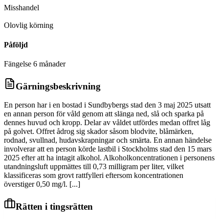
Misshandel
D
Olovlig körning
Påföljd
Fängelse 6 månader
Gärningsbeskrivning
En person har i en bostad i Sundbybergs stad den 3 maj 2025 utsatt
en annan person för våld genom att slänga ned, slå och sparka på
dennes huvud och kropp. Delar av våldet utfördes medan offret låg
på golvet. Offret ådrog sig skador såsom blodvite, blåmärken,
rodnad, svullnad, hudavskrapningar och smärta. En annan händelse
involverar att en person körde lastbil i Stockholms stad den 15 mars
2025 efter att ha intagit alkohol. Alkoholkoncentrationen i personens
utandningsluft uppmättes till 0,73 milligram per liter, vilket
klassificeras som grovt rattfylleri eftersom koncentrationen
överstiger 0,50 mg/l. [...]
Rätten i tingsrätten