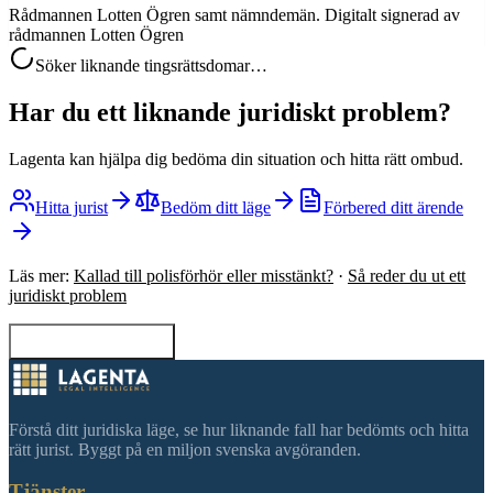
Rådmannen Lotten Ögren samt nämndemän. Digitalt signerad av
rådmannen Lotten Ögren
Söker liknande tingsrättsdomar…
Har du ett liknande juridiskt problem?
Lagenta kan hjälpa dig bedöma din situation och hitta rätt ombud.
Hitta jurist
Bedöm ditt läge
Förbered ditt ärende
Läs mer:
Kallad till polisförhör eller misstänkt?
·
Så reder du ut ett
juridiskt problem
Tillbaka till sökning
Förstå ditt juridiska läge, se hur liknande fall har bedömts och hitta
rätt jurist. Byggt på en miljon svenska avgöranden.
Tjänster