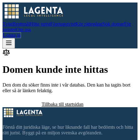
Tvist
Brottmål
Hitta jurist
Företagstvist
Kör rättegång
Sök domar
För
jurister
Om oss
Logga in
Domen kunde inte hittas
Den dom du söker finns inte i vår databas. Den kan ha tagits bort
eller så är länken felaktig.
Sök efter domar
Tillbaka till startsidan
Förstå ditt juridiska läge, se hur liknande fall har bedömts och hitta
rätt jurist. Byggt på en miljon svenska avgöranden.