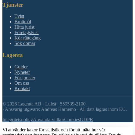
Tjänster
Tvist
Brottmål
Hitta jurist
Företagstvist
Kör rättegång
Sök domar
Lagenta
Guider
Nyheter
För jurister
Om oss
Kontakt
©
2026
Lagenta AB · Luleå · 559539-2100
·
Ansvarig utgivare: Andreas Harnemo · All data lagras inom EU.
Integritetspolicy
Användarvillkor
Cookies
GDPR
Vi använder kakor för statistik och för att mäta hur vår