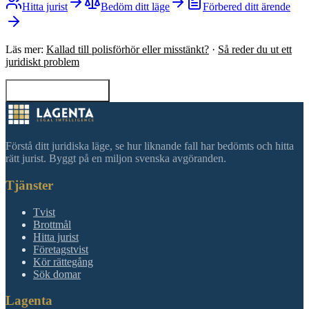
Hitta jurist
Bedöm ditt läge
Förbered ditt ärende
Läs mer:
Kallad till polisförhör eller misstänkt?
·
Så reder du ut ett
juridiskt problem
Tillbaka till sökning
Förstå ditt juridiska läge, se hur liknande fall har bedömts och hitta
rätt jurist. Byggt på en miljon svenska avgöranden.
Tjänster
Tvist
Brottmål
Hitta jurist
Företagstvist
Kör rättegång
Sök domar
Lagenta