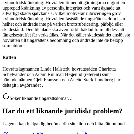
kvinnofridskränkning. Hovrätten finner att gärningarna utgjort en
upprepad kränkning av personlig integritet och varit ägnade att
allvarligt skada självkänsla, vilket motiverar rubriceringen grov
kvinnofridskränkning. Hovrätten fastställde tingsrättens dom i sin
helhet och ändrade inte på varken brottsrubricering, påföljd eller
skadestånd. Den tilltalade ska även förbli häktad fram till dess att
fängelsestraffet får verkställas. När det gäller skadeståndet anslöt sig
hovrätten till tingsrättens bedömning och ändrade inte de belopp
som utdömts.
Rätten
Hovrättslagmannen Linda Hallstedt, hovrättsråden Charlotta
Schelvander och Adam Rullman Hegenlid (referent) samt
nämndemännen Cjell Fransson och Anette Stark Lundberg har
deltagit i avgörandet .
Söker liknande tingsrättsdomar…
Har du ett liknande juridiskt problem?
Lagenta kan hjälpa dig bedöma din situation och hitta rätt ombud.