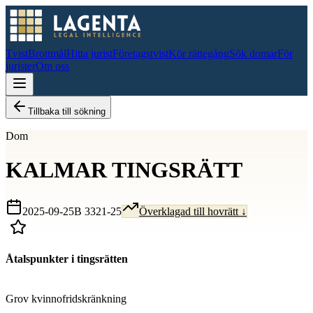
Tvist
Brottmål
Hitta jurist
Företagstvist
Kör rättegång
Sök domar
För
jurister
Om oss
Tillbaka till sökning
Dom
KALMAR TINGSRÄTT
2025-09-25
B 3321-25
Överklagad till hovrätt ↓
Åtalspunkter i tingsrätten
D
Grov kvinnofridskränkning
D