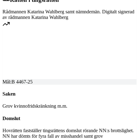
Rådmannen Katarina Wahlberg samt nämndemän. Digitalt signerad
av rådmannen Katarina Wahlberg
GÖTA HOVRÄTT
Överprövning av tingsrättens dom
Dom meddelad
2025-11-11
Mål:
B 4467-25
Saken
Grov kvinnofridskränkning m.m.
Domslut
Hovrätten fastställer tingsrättens domslut rörande NN:s brottslighet.
NN har dömts för fyra fall av misshandel samt grov