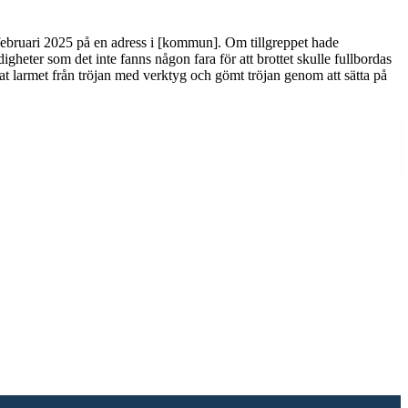
februari 2025 på en adress i [kommun]. Om tillgreppet hade
ndigheter som det inte fanns någon fara för att brottet skulle fullbordas
t larmet från tröjan med verktyg och gömt tröjan genom att sätta på