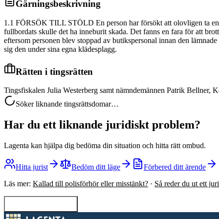
Gärningsbeskrivning
1.1 FÖRSÖK TILL STÖLD En person har försökt att olovligen ta en tröj
fullbordats skulle det ha inneburit skada. Det fanns en fara för att brot
eftersom personen blev stoppad av butikspersonal innan den lämnade bu
sig den under sina egna klädesplagg.
Rätten i tingsrätten
Tingsfiskalen Julia Westerberg samt nämndemännen Patrik Bellner, Ke
Söker liknande tingsrättsdomar…
Har du ett liknande juridiskt problem?
Lagenta kan hjälpa dig bedöma din situation och hitta rätt ombud.
Hitta jurist
Bedöm ditt läge
Förbered ditt ärende
Läs mer:
Kallad till polisförhör eller misstänkt?
·
Så reder du ut ett ju
Tillbaka till sökning