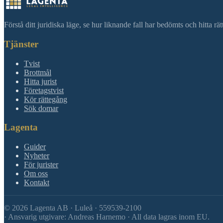
Förstå ditt juridiska läge, se hur liknande fall har bedömts och hitta r
Tjänster
Tvist
Brottmål
Hitta jurist
Företagstvist
Kör rättegång
Sök domar
Lagenta
Guider
Nyheter
För jurister
Om oss
Kontakt
©
2026
Lagenta AB · Luleå · 559539-2100
·
Ansvarig utgivare: Andreas Harnemo · All data lagras inom EU.