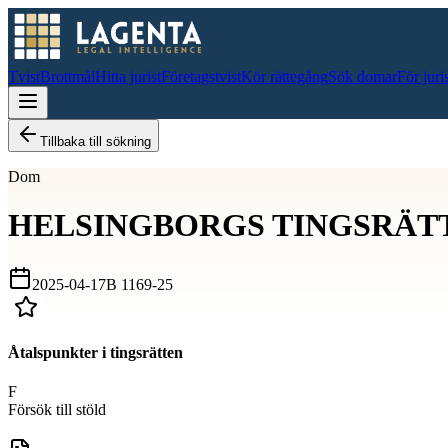
Tvist
Brottmål
Hitta jurist
Företagstvist
Kör rättegång
Sök domar
För juri
Tillbaka till sökning
Dom
HELSINGBORGS TINGSRÄT
2025-04-17
B 1169-25
Åtalspunkter i tingsrätten
F
Försök till stöld