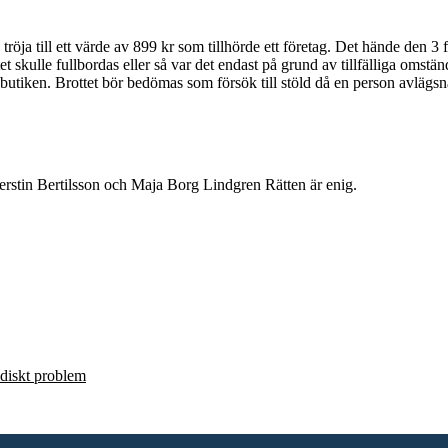
a till ett värde av 899 kr som tillhörde ett företag. Det hände den 3 
tet skulle fullbordas eller så var det endast på grund av tillfälliga omstä
tiken. Brottet bör bedömas som försök till stöld då en person avlägsna
rstin Bertilsson och Maja Borg Lindgren Rätten är enig.
ridiskt problem