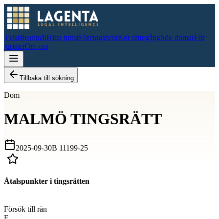
Tvist
Brottmål
Hitta jurist
Företagstvist
Kör rättegång
Sök domar
För
jurister
Om oss
Tillbaka till sökning
Dom
MALMÖ TINGSRÄTT
2025-09-30
B 11199-25
Åtalspunkter i tingsrätten
D
Försök till rån
F