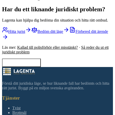
Har du ett liknande juridiskt problem?
Lagenta kan hjälpa dig bedöma din situation och hitta rätt ombud.
Hitta jurist
Bedöm ditt läge
Förbered ditt ärende
Läs mer:
Kallad till polisförhör eller misstänkt?
·
Så reder du ut ett
juridiskt problem
Tillbaka till sökning
Förstå ditt juridiska läge, se hur liknande fall har bedömts och hitta
rätt jurist. Byggt på en miljon svenska avgöranden.
Tjänster
Tvist
Brottmål