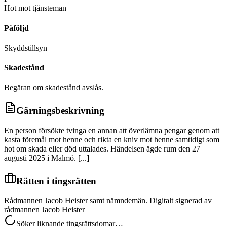
Hot mot tjänsteman
Påföljd
Skyddstillsyn
Skadestånd
Begäran om skadestånd avslås.
Gärningsbeskrivning
En person försökte tvinga en annan att överlämna pengar genom att
kasta föremål mot henne och rikta en kniv mot henne samtidigt som
hot om skada eller död uttalades. Händelsen ägde rum den 27
augusti 2025 i Malmö. [...]
Rätten i tingsrätten
Rådmannen Jacob Heister samt nämndemän. Digitalt signerad av
rådmannen Jacob Heister
Söker liknande tingsrättsdomar…