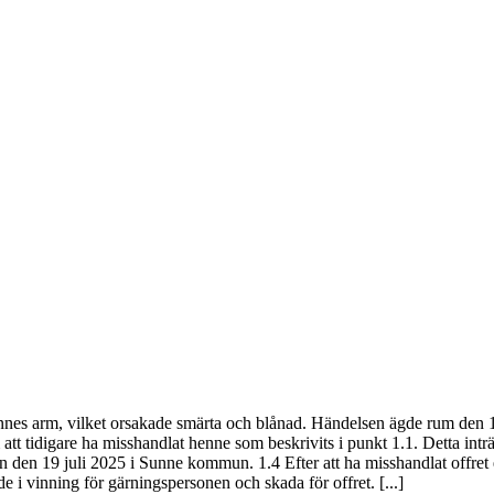
ennes arm, vilket orsakade smärta och blånad. Händelsen ägde rum den 
att tidigare ha misshandlat henne som beskrivits i punkt 1.1. Detta in
den 19 juli 2025 i Sunne kommun. 1.4 Efter att ha misshandlat offret en
i vinning för gärningspersonen och skada för offret. [...]