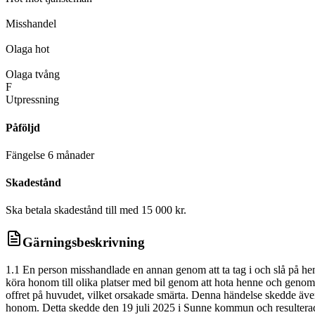
D
Misshandel
D
Olaga hot
D
Olaga tvång
F
Utpressning
Påföljd
Fängelse 6 månader
Skadestånd
Ska betala skadestånd till med 15 000 kr.
Gärningsbeskrivning
1.1 En person misshandlade en annan genom att ta tag i och slå på h
köra honom till olika platser med bil genom att hota henne och genom 
offret på huvudet, vilket orsakade smärta. Denna händelse skedde även 
honom. Detta skedde den 19 juli 2025 i Sunne kommun och resulterade 