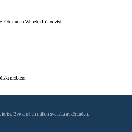
av rådmannen Wilhelm Rönnqvist
ridiskt problem
ätt jurist. Byggt på en miljon svenska avgöranden.