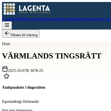
Tvist
Brottmål
Hitta jurist
Företagstvist
Kör rättegång
Sök domar
För juri
Tillbaka till sökning
Dom
VÄRMLANDS TINGSRÄTT
2025-10-07
B 3678-25
Åtalspunkter i tingsrätten
D
Egenmäktigt förfarande
D
Hot mot tjänsteman