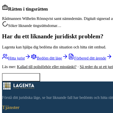
Rätten i tingsrätten
Rådmannen Wilhelm Rönnqvist samt nämndemän. Digitalt signerad 
Söker liknande tingsrättsdomar…
Har du ett liknande juridiskt problem?
Lagenta kan hjälpa dig bedöma din situation och hitta rätt ombud.
Hitta jurist
Bedöm ditt läge
Förbered ditt ärende
Läs mer:
Kallad till polisförhör eller misstänkt?
·
Så reder du ut ett ju
Tillbaka till sökning
Förstå ditt juridiska läge, se hur liknande fall har bedömts och hitta r
Tjänster