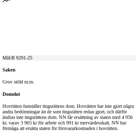
SVEA HOVRÄTT
Överprövning av tingsrättens dom
Dom meddelad
2025-10-16
Mål:
B 9291-25
Saken
Grov stöld m.m.
Domslut
Hovrätten fastställer tingsrättens dom. Hovrätten har inte gjort några
andra bedömningar än de som tingsrätten redan gjort, och därför
ändras inte tingsrättens dom. NN får ersättning av staten med 4 956
kr, varav 3 965 kr för arbete och 991 kr mervärdesskatt. NN har
förmåga att ersätta staten för försvararkostnaden i hovrätten.