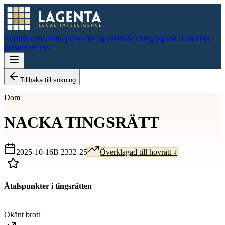
Tvist
Brottmål
Hitta jurist
Företagstvist
Kör rättegång
Sök domar
För
jurister
Om oss
Tillbaka till sökning
Dom
NACKA TINGSRÄTT
2025-10-16
B 2332-25
Överklagad till hovrätt ↓
Åtalspunkter i tingsrätten
D
Okänt brott