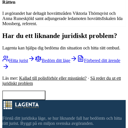
Rätten
I avgörandet har deltagit hovrättsråden Viktoria Thörnqvist och
Anna Runeskjöld samt adjungerade ledamoten hovrättsfiskalen Ida
Mossberg, referent.
Har du ett liknande juridiskt problem?
Lagenta kan hjälpa dig bedöma din situation och hitta rätt ombud.
Hitta jurist
Bedöm ditt läge
Förbered ditt ärende
Läs mer:
Kallad till polisförhör eller misstänkt?
·
Så reder du ut ett
juridiskt problem
Tillbaka till sökning
Förstå ditt juridiska läge, se hur liknande fall har bedömts och hitta
rätt jurist. Byggt på en miljon svenska avgöranden.