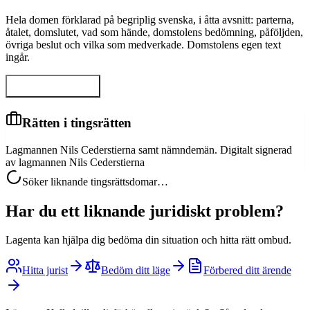
Hela domen förklarad på begriplig svenska, i åtta avsnitt: parterna,
åtalet, domslutet, vad som hände, domstolens bedömning, påföljden,
övriga beslut och vilka som medverkade. Domstolens egen text
ingår.
Visa hela domen
Rätten i tingsrätten
Lagmannen Nils Cederstierna samt nämndemän. Digitalt signerad
av lagmannen Nils Cederstierna
Söker liknande tingsrättsdomar…
Har du ett liknande juridiskt problem?
Lagenta kan hjälpa dig bedöma din situation och hitta rätt ombud.
Hitta jurist
Bedöm ditt läge
Förbered ditt ärende