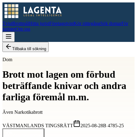
Tvist
Brottmål
Hitta jurist
Företagstvist
Kör rättegång
Sök domar
För
jurister
Om oss
Tillbaka till sökning
Dom
Brott mot lagen om förbud
beträffande knivar och andra
farliga föremål m.m.
Även
Narkotikabrott
VÄSTMANLANDS TINGSRÄTT
2025-08-28
B 4785-25
Visa hela domen