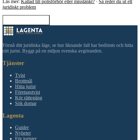
Läs mer:
Kallad till polisförhör eller misstänkt?
·
Så reder du ut ett
juridiskt problem
Tillbaka till sökning
Förstå ditt juridiska läge, se hur liknande fall har bedömts och hitta
rätt jurist. Byggt på en miljon svenska avgöranden.
Tjänster
Tvist
Brottmål
Hitta jurist
Företagstvist
Kör rättegång
Sök domar
Lagenta
Guider
Nyheter
För jurister