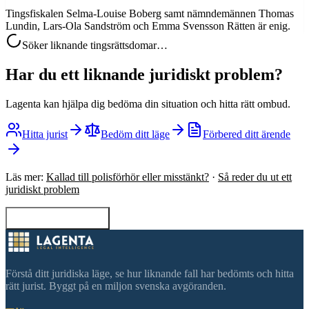
Tingsfiskalen Selma-Louise Boberg samt nämndemännen Thomas
Lundin, Lars-Ola Sandström och Emma Svensson Rätten är enig.
Söker liknande tingsrättsdomar…
Har du ett liknande juridiskt problem?
Lagenta kan hjälpa dig bedöma din situation och hitta rätt ombud.
Hitta jurist
Bedöm ditt läge
Förbered ditt ärende
Läs mer:
Kallad till polisförhör eller misstänkt?
·
Så reder du ut ett
juridiskt problem
Tillbaka till sökning
Förstå ditt juridiska läge, se hur liknande fall har bedömts och hitta
rätt jurist. Byggt på en miljon svenska avgöranden.