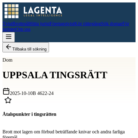
Tvist
Brottmål
Hitta jurist
Företagstvist
Kör rättegång
Sök domar
För
jurister
Om oss
Tillbaka till sökning
Dom
UPPSALA TINGSRÄTT
2025-10-10
B 4622-24
Åtalspunkter i tingsrätten
D
Brott mot lagen om förbud beträffande knivar och andra farliga
föremål