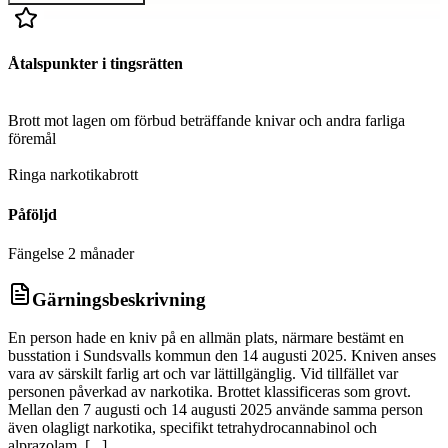
Åtalspunkter i tingsrätten
D
Brott mot lagen om förbud beträffande knivar och andra farliga
föremål
D
Ringa narkotikabrott
Påföljd
Fängelse 2 månader
Gärningsbeskrivning
En person hade en kniv på en allmän plats, närmare bestämt en
busstation i Sundsvalls kommun den 14 augusti 2025. Kniven anses
vara av särskilt farlig art och var lättillgänglig. Vid tillfället var
personen påverkad av narkotika. Brottet klassificeras som grovt.
Mellan den 7 augusti och 14 augusti 2025 använde samma person
även olagligt narkotika, specifikt tetrahydrocannabinol och
alprazolam. [...]