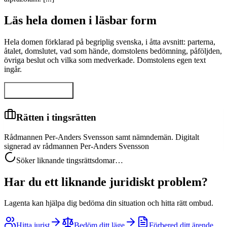
Läs hela domen i läsbar form
Hela domen förklarad på begriplig svenska, i åtta avsnitt: parterna,
åtalet, domslutet, vad som hände, domstolens bedömning, påföljden,
övriga beslut och vilka som medverkade. Domstolens egen text
ingår.
Visa hela domen
Rätten i tingsrätten
Rådmannen Per-Anders Svensson samt nämndemän. Digitalt
signerad av rådmannen Per-Anders Svensson
Söker liknande tingsrättsdomar…
Har du ett liknande juridiskt problem?
Lagenta kan hjälpa dig bedöma din situation och hitta rätt ombud.
Hitta jurist
Bedöm ditt läge
Förbered ditt ärende