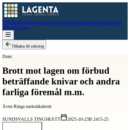
Tvist
Brottmål
Hitta jurist
Företagstvist
Kör rättegång
Sök domar
För
jurister
Om oss
Tillbaka till sökning
Dom
Brott mot lagen om förbud
beträffande knivar och andra
farliga föremål m.m.
Även
Ringa narkotikabrott
SUNDSVALLS TINGSRÄTT
2025-10-23
B 2415-25
Visa hela domen