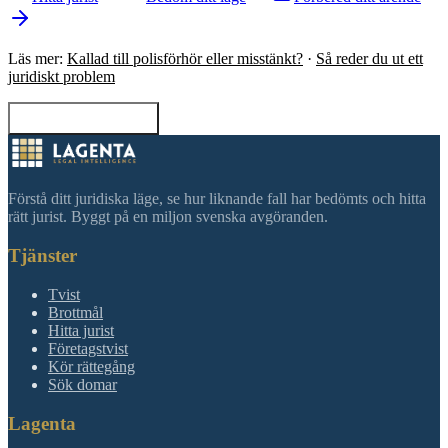
Läs mer:
Kallad till polisförhör eller misstänkt?
·
Så reder du ut ett
juridiskt problem
Tillbaka till sökning
Förstå ditt juridiska läge, se hur liknande fall har bedömts och hitta
rätt jurist. Byggt på en miljon svenska avgöranden.
Tjänster
Tvist
Brottmål
Hitta jurist
Företagstvist
Kör rättegång
Sök domar
Lagenta