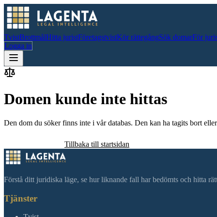
Tvist
Brottmål
Hitta jurist
Företagstvist
Kör rättegång
Sök domar
För juri
Logga in
Domen kunde inte hittas
Den dom du söker finns inte i vår databas. Den kan ha tagits bort eller 
Sök efter domar
Tillbaka till startsidan
Förstå ditt juridiska läge, se hur liknande fall har bedömts och hitta r
Tjänster
Tvist