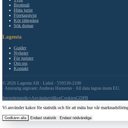
Brottmål
Hitta jurist
Företagstvist
Kör rättegång
Sök domar
Lagenta
Guider
Nyheter
För jurister
Om oss
Kontakt
©
2026
Lagenta AB · Luleå · 559539-2100
·
Ansvarig utgivare: Andreas Harnemo · All data lagras inom EU.
Integritetspolicy
Användarvillkor
Cookies
GDPR
Vi använder kakor för statistik och för att mäta hur vår marknadsföring 
Godkänn alla
Endast statistik
Endast nödvändiga