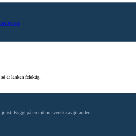
ster
Om oss
så är länken felaktig.
ätt jurist. Byggt på en miljon svenska avgöranden.