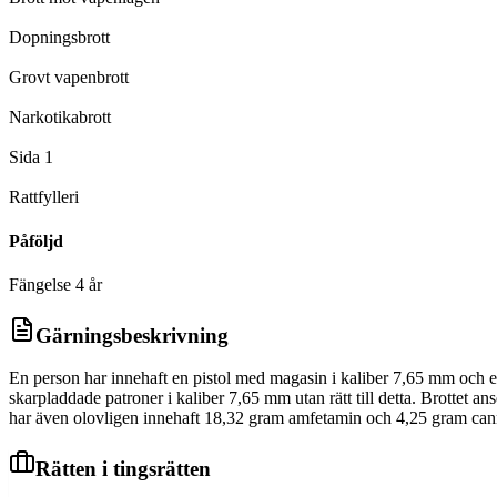
D
Dopningsbrott
D
Grovt vapenbrott
D
Narkotikabrott
D
Sida 1
D
Rattfylleri
Påföljd
Fängelse 4 år
Gärningsbeskrivning
En person har innehaft en pistol med magasin i kaliber 7,65 mm och en r
skarpladdade patroner i kaliber 7,65 mm utan rätt till detta. Brottet
har även olovligen innehaft 18,32 gram amfetamin och 4,25 gram canna
Rätten i tingsrätten