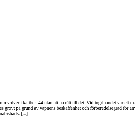
evolver i kaliber .44 utan att ha rätt till det. Vid ingripandet var ett
 anses grovt på grund av vapnens beskaffenhet och förberedelsegrad för a
bisharts. [...]