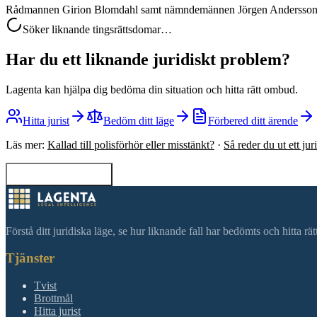
Rådmannen Girion Blomdahl samt nämndemännen Jörgen Andersson, Bi
Söker liknande tingsrättsdomar…
Har du ett liknande juridiskt problem?
Lagenta kan hjälpa dig bedöma din situation och hitta rätt ombud.
Hitta jurist
Bedöm ditt läge
Förbered ditt ärende
Läs mer:
Kallad till polisförhör eller misstänkt?
·
Så reder du ut ett ju
Tillbaka till sökning
Förstå ditt juridiska läge, se hur liknande fall har bedömts och hitta r
Tjänster
Tvist
Brottmål
Hitta jurist