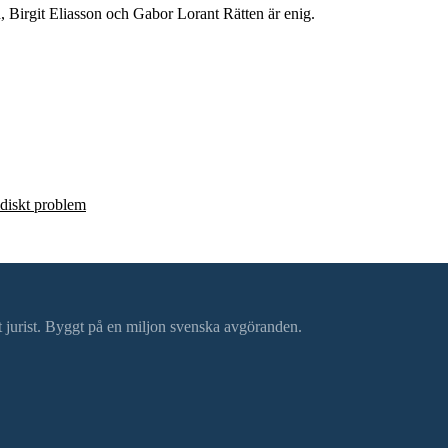
rgit Eliasson och Gabor Lorant Rätten är enig.
ridiskt problem
ätt jurist. Byggt på en miljon svenska avgöranden.