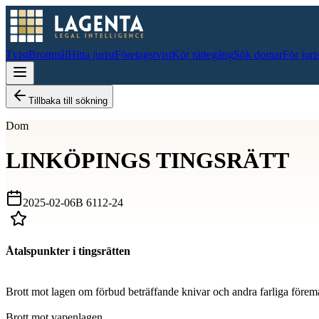
Tvist
Brottmål
Hitta jurist
Företagstvist
Kör rättegång
Sök domar
För juri
Tillbaka till sökning
Dom
LINKÖPINGS TINGSRÄTT
2025-02-06
B 6112-24
Åtalspunkter i tingsrätten
D
Brott mot lagen om förbud beträffande knivar och andra farliga förem
D
Brott mot vapenlagen