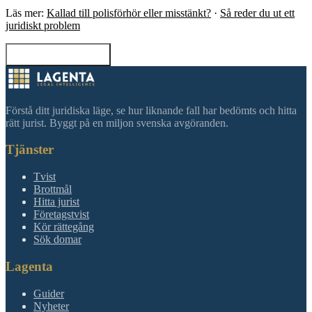
Läs mer:
Kallad till polisförhör eller misstänkt?
·
Så reder du ut ett
juridiskt problem
Tillbaka till sökning
Förstå ditt juridiska läge, se hur liknande fall har bedömts och hitta
rätt jurist. Byggt på en miljon svenska avgöranden.
Tjänster
Tvist
Brottmål
Hitta jurist
Företagstvist
Kör rättegång
Sök domar
Lagenta
Guider
Nyheter