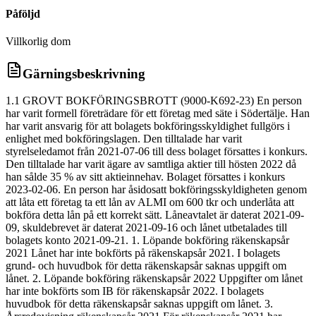
Påföljd
Villkorlig dom
Gärningsbeskrivning
1.1 GROVT BOKFÖRINGSBROTT (9000-K692-23) En person
har varit formell företrädare för ett företag med säte i Södertälje. Han
har varit ansvarig för att bolagets bokföringsskyldighet fullgörs i
enlighet med bokföringslagen. Den tilltalade har varit
styrelseledamot från 2021-07-06 till dess bolaget försattes i konkurs.
Den tilltalade har varit ägare av samtliga aktier till hösten 2022 då
han sålde 35 % av sitt aktieinnehav. Bolaget försattes i konkurs
2023-02-06. En person har åsidosatt bokföringsskyldigheten genom
att låta ett företag ta ett lån av ALMI om 600 tkr och underlåta att
bokföra detta lån på ett korrekt sätt. Låneavtalet är daterat 2021-09-
09, skuldebrevet är daterat 2021-09-16 och lånet utbetalades till
bolagets konto 2021-09-21. 1. Löpande bokföring räkenskapsår
2021 Lånet har inte bokförts på räkenskapsår 2021. I bolagets
grund- och huvudbok för detta räkenskapsår saknas uppgift om
lånet. 2. Löpande bokföring räkenskapsår 2022 Uppgifter om lånet
har inte bokförts som IB för räkenskapsår 2022. I bolagets
huvudbok för detta räkenskapsår saknas uppgift om lånet. 3.