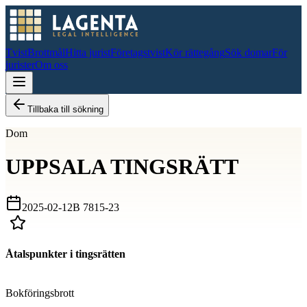
Tvist
Brottmål
Hitta jurist
Företagstvist
Kör rättegång
Sök domar
För
jurister
Om oss
Tillbaka till sökning
Dom
UPPSALA TINGSRÄTT
2025-02-12
B 7815-23
Åtalspunkter i tingsrätten
D
Bokföringsbrott