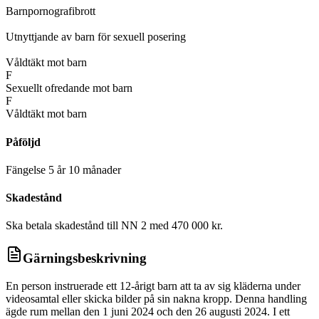
Barnpornografibrott
D
Utnyttjande av barn för sexuell posering
D
Våldtäkt mot barn
F
Sexuellt ofredande mot barn
F
Våldtäkt mot barn
Påföljd
Fängelse 5 år 10 månader
Skadestånd
Ska betala skadestånd till NN 2 med 470 000 kr.
Gärningsbeskrivning
En person instruerade ett 12-årigt barn att ta av sig kläderna under
videosamtal eller skicka bilder på sin nakna kropp. Denna handling
ägde rum mellan den 1 juni 2024 och den 26 augusti 2024. I ett