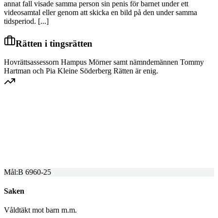
annat fall visade samma person sin penis för barnet under ett
videosamtal eller genom att skicka en bild på den under samma
tidsperiod. [...]
Rätten i tingsrätten
Hovrättsassessorn Hampus Mörner samt nämndemännen Tommy
Hartman och Pia Kleine Söderberg Rätten är enig.
VÄSTRA SVERIGE HOVRÄTT
Överprövning av tingsrättens dom
Dom meddelad
2025-12-01
Mål:
B 6960-25
Saken
Våldtäkt mot barn m.m.