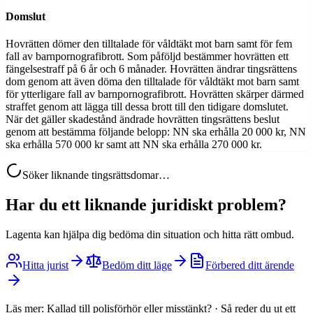
Domslut
Hovrätten dömer den tilltalade för våldtäkt mot barn samt för fem
fall av barnpornografibrott. Som påföljd bestämmer hovrätten ett
fängelsestraff på 6 år och 6 månader. Hovrätten ändrar tingsrättens
dom genom att även döma den tilltalade för våldtäkt mot barn samt
för ytterligare fall av barnpornografibrott. Hovrätten skärper därmed
straffet genom att lägga till dessa brott till den tidigare domslutet.
När det gäller skadestånd ändrade hovrätten tingsrättens beslut
genom att bestämma följande belopp: NN ska erhålla 20 000 kr, NN
ska erhålla 570 000 kr samt att NN ska erhålla 270 000 kr.
Söker liknande tingsrättsdomar…
Har du ett liknande juridiskt problem?
Lagenta kan hjälpa dig bedöma din situation och hitta rätt ombud.
Hitta jurist
Bedöm ditt läge
Förbered ditt ärende
Läs mer:
Kallad till polisförhör eller misstänkt?
·
Så reder du ut ett