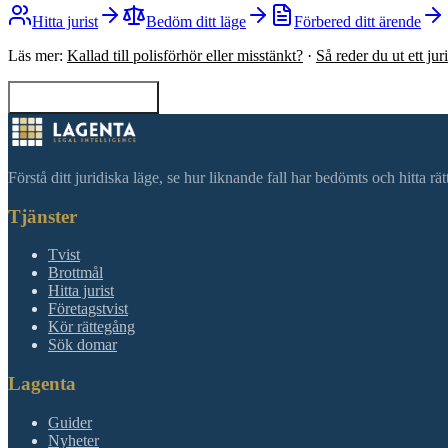
Hitta jurist
Bedöm ditt läge
Förbered ditt ärende
Läs mer:
Kallad till polisförhör eller misstänkt?
·
Så reder du ut ett ju
Tillbaka till sökning
Förstå ditt juridiska läge, se hur liknande fall har bedömts och hitta r
Tjänster
Tvist
Brottmål
Hitta jurist
Företagstvist
Kör rättegång
Sök domar
Lagenta
Guider
Nyheter