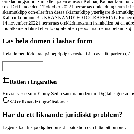
omklädningsrum i simhallen på en adress i Kalmar, Kalmar kommun.
sek. Det hände den 17 oktober 2022 i herrarnas omklädningsrum i
skärmutklipp och/eller från dessa skärmutklipp ytterligare skärmutkli
Kalmar kommun. 3.5 KRÄNKANDE FOTOGRAFERING En person har olov
14 november 2022 i herrarnas omklädningsrum i simhallen på en
mobilkamera filmat eller fotograferat en person när denna befann sig 
Läs hela domen i läsbar form
Hela domen förklarad på begriplig svenska, i åtta avsnitt: parterna, 
Visa hela domen
Rätten i tingsrätten
Hovrättsassessorn Emmy Sedin samt nämndemän. Digitalt signerad a
Söker liknande tingsrättsdomar…
Har du ett liknande juridiskt problem?
Lagenta kan hjälpa dig bedöma din situation och hitta rätt ombud.