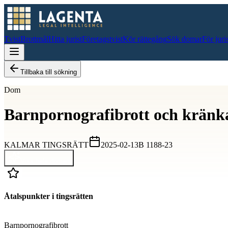
Tvist
Brottmål
Hitta jurist
Företagstvist
Kör rättegång
Sök domar
För juri
Tillbaka till sökning
Dom
Barnpornografibrott och kränk
KALMAR TINGSRÄTT
2025-02-13
B 1188-23
Visa hela domen
Åtalspunkter i tingsrätten
D
Barnpornografibrott