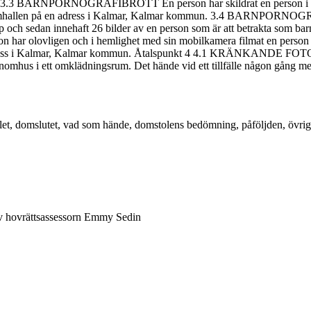
 3.3 BARNPORNOGRAFIBROTT En person har skildrat en person i en fi
 simhallen på en adress i Kalmar, Kalmar kommun. 3.4 BARNPORNOGRA
pp och sedan innehaft 26 bilder av en person som är att betrakta som b
ligen och i hemlighet med sin mobilkamera filmat en person när 
 adress i Kalmar, Kalmar kommun. Åtalspunkt 4 4.1 KRÄNKANDE FOT
inomhus i ett omklädningsrum. Det hände vid ett tillfälle någon gång me
åtalet, domslutet, vad som hände, domstolens bedömning, påföljden, övr
v hovrättsassessorn Emmy Sedin