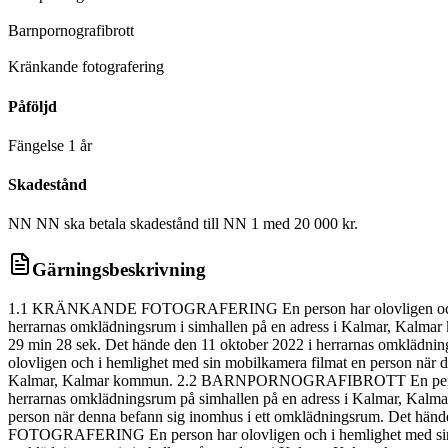
D
Barnpornografibrott
D
Kränkande fotografering
Påföljd
Fängelse 1 år
Skadestånd
NN NN ska betala skadestånd till NN 1 med 20 000 kr.
Gärningsbeskrivning
1.1 KRÄNKANDE FOTOGRAFERING En person har olovligen och i heml
herrarnas omklädningsrum i simhallen på en adress i Kalmar, Kalm
29 min 28 sek. Det hände den 11 oktober 2022 i herrarnas omkl
olovligen och i hemlighet med sin mobilkamera filmat en person när 
Kalmar, Kalmar kommun. 2.2 BARNPORNOGRAFIBROTT En person har sk
herrarnas omklädningsrum på simhallen på en adress i Kalmar, 
person när denna befann sig inomhus i ett omklädningsrum. Det hä
FOTOGRAFERING En person har olovligen och i hemlighet med sin mo