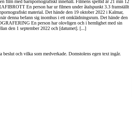
lm med barnpornografiskt innehåll. Filmens speltid är 21 min 12
FIBROTT En person har ur filmen under åtalspunkt 3.3 framställt
arnpornografiskt material. Det hände den 19 oktober 2022 i Kalmar,
denna befann sig inomhus i ett omklädningsrum. Det hände den
OGRAFERING En person har olovligen och i hemlighet med sin
llan den 1 september 2022 och [datumet]. [...]
iga beslut och vilka som medverkade. Domstolens egen text ingår.