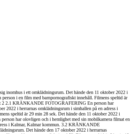
inomhus i ett omklädningsrum. Det hände den 11 oktober 2022 i
on i en film med barnpornografiskt innehåll. Filmens speltid är
Åtalspunkt 2 2.1 KRÄNKANDE FOTOGRAFERING En person har
er 2022 i herrarnas omklädningsrum i simhallen på en adress i
s speltid är 29 min 28 sek. Det hände den 11 oktober 2022 i
on har olovligen och i hemlighet med sin mobilkamera filmat en
 en adress i Kalmar, Kalmar kommun. 3.2 KRÄNKANDE
ädningsrum. Det hände den 17 oktober 2022 i herrarnas