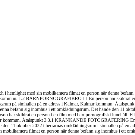
ighet med sin mobilkamera filmat en person när denna befann sig 
ar kommun. 1.2 BARNPORNOGRAFIBROTT En person har skildrat en pers
ädningsrum på simhallen på en adress i Kalmar, Kalmar kommun. 
denna befann sig inomhus i ett omklädningsrum. Det hände den 11 oktob
ildrat en person i en film med barnpornografiskt innehåll. Filmen
Kalmar kommun. Åtalspunkt 3 3.1 KRÄNKANDE FOTOGRAFERING En pers
nde den 11 oktober 2022 i herrarnas omklädningsrum i simhallen på
bilkamera filmat en person när denna befann sig inomhus i ett omkl