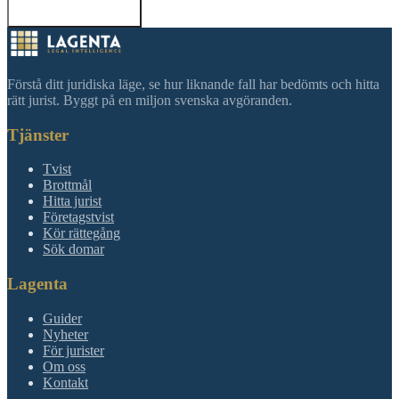
Tillbaka till sökning
Förstå ditt juridiska läge, se hur liknande fall har bedömts och hitta
rätt jurist. Byggt på en miljon svenska avgöranden.
Tjänster
Tvist
Brottmål
Hitta jurist
Företagstvist
Kör rättegång
Sök domar
Lagenta
Guider
Nyheter
För jurister
Om oss
Kontakt