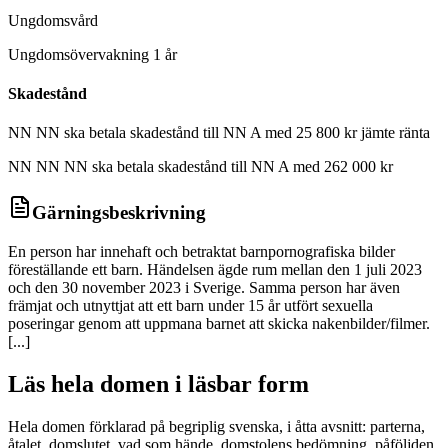
Ungdomsvård
Ungdomsövervakning 1 år
Skadestånd
NN NN ska betala skadestånd till NN A med 25 800 kr jämte ränta
NN NN NN ska betala skadestånd till NN A med 262 000 kr
Gärningsbeskrivning
En person har innehaft och betraktat barnpornografiska bilder
föreställande ett barn. Händelsen ägde rum mellan den 1 juli 2023
och den 30 november 2023 i Sverige. Samma person har även
främjat och utnyttjat att ett barn under 15 år utfört sexuella
poseringar genom att uppmana barnet att skicka nakenbilder/filmer.
[...]
Läs hela domen i läsbar form
Hela domen förklarad på begriplig svenska, i åtta avsnitt: parterna,
åtalet, domslutet, vad som hände, domstolens bedömning, påföljden,