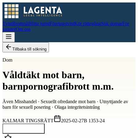
Tvist
Brottmål
Hitta jurist
Företagstvist
Kör rättegång
Sök domar
För
jurister
Om oss
Tillbaka till sökning
Dom
Våldtäkt mot barn,
barnpornografibrott m.m.
Även
Misshandel · Sexuellt ofredande mot barn · Utnyttjande av
barn för sexuell posering · Olaga integritetsintrång
KALMAR TINGSRÄTT
2025-02-27
B 1353-24
Visa hela domen