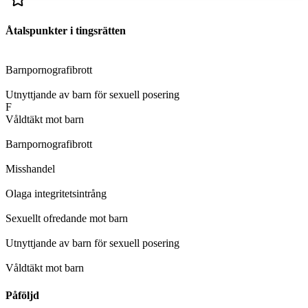
Åtalspunkter i tingsrätten
D
Barnpornografibrott
D
Utnyttjande av barn för sexuell posering
F
Våldtäkt mot barn
D
Barnpornografibrott
D
Misshandel
D
Olaga integritetsintrång
D
Sexuellt ofredande mot barn
D
Utnyttjande av barn för sexuell posering
D
Våldtäkt mot barn
Påföljd