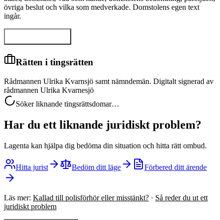
övriga beslut och vilka som medverkade. Domstolens egen text
ingår.
Visa hela domen
Rätten i tingsrätten
Rådmannen Ulrika Kvarnsjö samt nämndemän. Digitalt signerad av
rådmannen Ulrika Kvarnesjö
Söker liknande tingsrättsdomar…
Har du ett liknande juridiskt problem?
Lagenta kan hjälpa dig bedöma din situation och hitta rätt ombud.
Hitta jurist
Bedöm ditt läge
Förbered ditt ärende
Läs mer:
Kallad till polisförhör eller misstänkt?
·
Så reder du ut ett
juridiskt problem