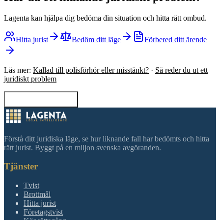
Lagenta kan hjälpa dig bedöma din situation och hitta rätt ombud.
Hitta jurist
Bedöm ditt läge
Förbered ditt ärende
Läs mer:
Kallad till polisförhör eller misstänkt?
·
Så reder du ut ett
juridiskt problem
Tillbaka till sökning
Förstå ditt juridiska läge, se hur liknande fall har bedömts och hitta
rätt jurist. Byggt på en miljon svenska avgöranden.
Tjänster
Tvist
Brottmål
Hitta jurist
Företagstvist