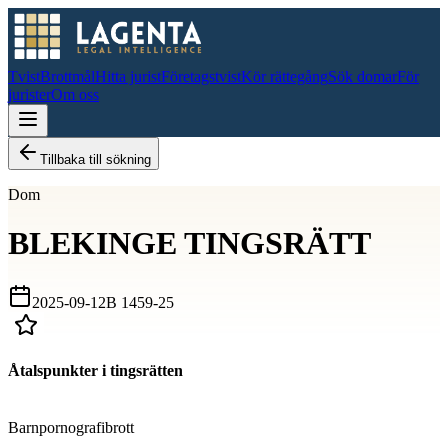
Tvist
Brottmål
Hitta jurist
Företagstvist
Kör rättegång
Sök domar
För
jurister
Om oss
Tillbaka till sökning
Dom
BLEKINGE TINGSRÄTT
2025-09-12
B 1459-25
Åtalspunkter i tingsrätten
D
Barnpornografibrott
D