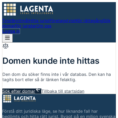
Tvist
Brottmål
Hitta jurist
Företagstvist
Kör rättegång
Sök
domar
För jurister
Om oss
Logga in
Domen kunde inte hittas
Den dom du söker finns inte i vår databas. Den kan ha
tagits bort eller så är länken felaktig.
Sök efter domar
Tillbaka till startsidan
Förstå ditt juridiska läge, se hur liknande fall har
bedömts och hitta rätt jurist. Byggt på en miljon svenska