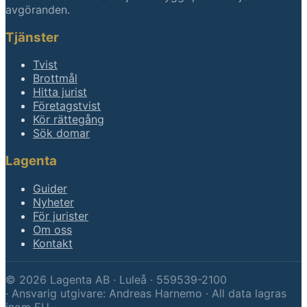
avgöranden.
Tjänster
Tvist
Brottmål
Hitta jurist
Företagstvist
Kör rättegång
Sök domar
Lagenta
Guider
Nyheter
För jurister
Om oss
Kontakt
©
2026
Lagenta AB · Luleå · 559539-2100
·
Ansvarig utgivare: Andreas Harnemo · All data lagras
inom EU.