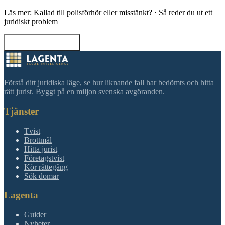
Läs mer:
Kallad till polisförhör eller misstänkt?
·
Så reder du ut ett
juridiskt problem
Tillbaka till sökning
Förstå ditt juridiska läge, se hur liknande fall har bedömts och hitta
rätt jurist. Byggt på en miljon svenska avgöranden.
Tjänster
Tvist
Brottmål
Hitta jurist
Företagstvist
Kör rättegång
Sök domar
Lagenta
Guider
Nyheter