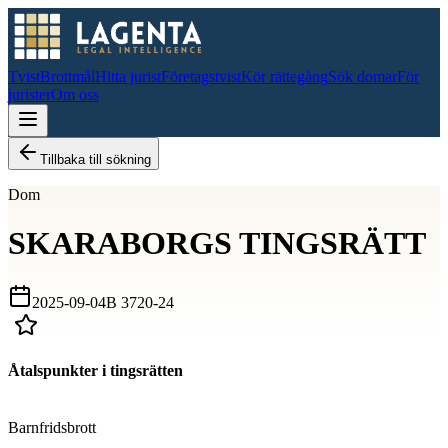
Tvist
Brottmål
Hitta jurist
Företagstvist
Kör rättegång
Sök domar
För
jurister
Om oss
Tillbaka till sökning
Dom
SKARABORGS TINGSRÄTT
2025-09-04
B 3720-24
Åtalspunkter i tingsrätten
D
Barnfridsbrott
D