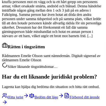
knuffa personen mot en vägg och ta ett hårt grepp om personens
armar, vilket orsakade smärta, andnöd och blånad. Denna händelse
inträffade någon gång mellan den 1 och 3 juli på en adress i
Falköping. Samma person har även hotat att döda den andra
personen under samma tidsperiod och på samma plats, vilket ledde
till att den hotade personen kände allvarlig rädsla för sin personliga
säkerhet. Dessutom har det förekommit ett fall där samma
gärningsperson både misshandlat och hotat en annan person i
närvaro av ett barn, vilket utgör ett brott mot barnets frid. [...]
Rätten i tingsrätten
Rådmannen Emelie Olsson samt nämndemän. Digitalt signerad av
rådmannen Emelie Olsson
Söker liknande tingsrättsdomar…
Har du ett liknande juridiskt problem?
Lagenta kan hjälpa dig bedöma din situation och hitta rätt ombud.
Hitta jurist
Bedöm ditt läge
Förbered ditt ärende